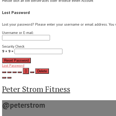
Melde dich an bei BerlinFaces oder erstelle einen Account
Lost Password
Lost your password? Please enter your username or email address. You wi
Username or E-mail:
Security Check
9 + 9 =
Reset Password
Lost Password
Delete
Peter Strom Fitness
@peterstrom