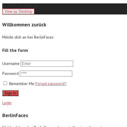
© 2017 - BerlinFaces
Willkommen zurück
Melde dich an bei BerlinFaces
Fill the form
Username
Password
Remember Me
Forgot password?
Sign In
Login
BerlinFaces