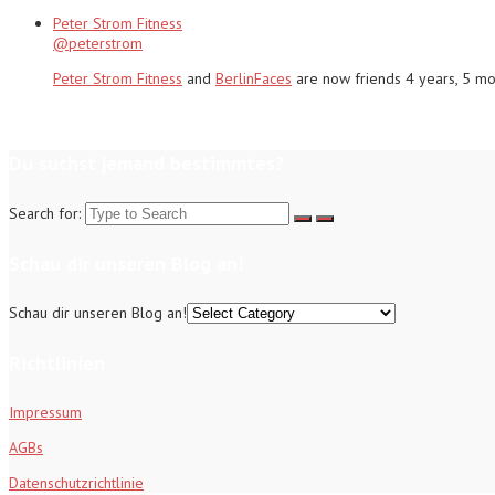
Peter Strom Fitness
@peterstrom
Peter Strom Fitness
and
BerlinFaces
are now friends
4 years, 5 m
Du suchst jemand bestimmtes?
Search for:
Schau dir unseren Blog an!
Schau dir unseren Blog an!
Richtlinien
Impressum
AGBs
Datenschutzrichtlinie