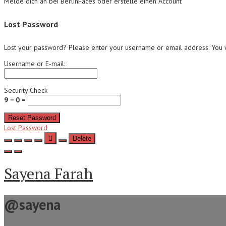
Melde dich an bei BerlinFaces oder erstelle einen Account
Lost Password
Lost your password? Please enter your username or email address. You wi
Username or E-mail:
Security Check
9 − 0 =
Reset Password
Lost Password
Delete
Sayena Farah
@sayena