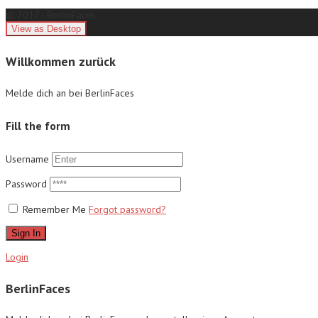
© 2017 - BerlinFaces
Willkommen zurück
Melde dich an bei BerlinFaces
Fill the form
Username
Password
Remember Me
Forgot password?
Sign In
Login
BerlinFaces