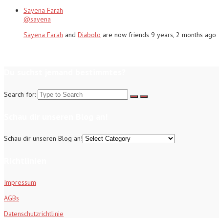
Sayena Farah
@sayena
Sayena Farah
and
Diabolo
are now friends
9 years, 2 months ago
Du suchst jemand bestimmtes?
Search for:
Schau dir unseren Blog an!
Schau dir unseren Blog an!
Richtlinien
Impressum
AGBs
Datenschutzrichtlinie