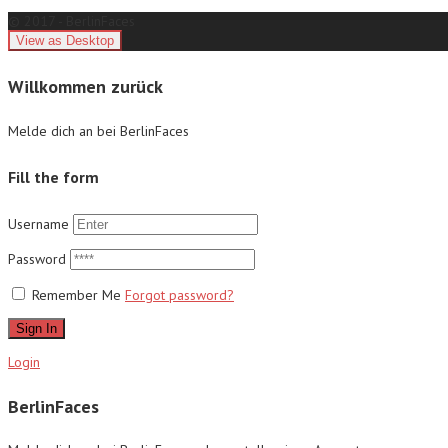
© 2017 - BerlinFaces
Willkommen zurück
Melde dich an bei BerlinFaces
Fill the form
Username
Password
Remember Me
Forgot password?
Sign In
Login
BerlinFaces