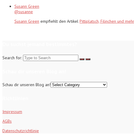
Susann Green
@susanne
Susann Green
empfiehlt den Artikel
Pittiplatsch, Filinchen und meh
Du suchst jemand bestimmtes?
Search for:
Schau dir unseren Blog an!
Schau dir unseren Blog an!
Richtlinien
Impressum
AGBs
Datenschutzrichtlinie