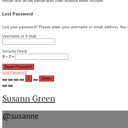
Melde dich an bei BerlinFaces oder erstelle einen Account
Lost Password
Lost your password? Please enter your username or email address. You wi
Username or E-mail:
Security Check
9 − 7 =
Reset Password
Lost Password
Delete
Susann Green
@susanne