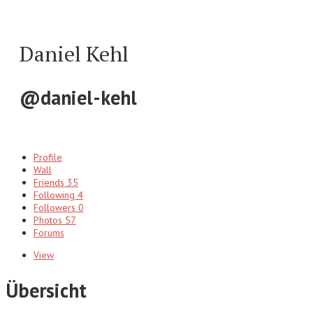
Daniel Kehl
@daniel-kehl
Profile
Wall
Friends
35
Following
4
Followers
0
Photos
57
Forums
View
Übersicht