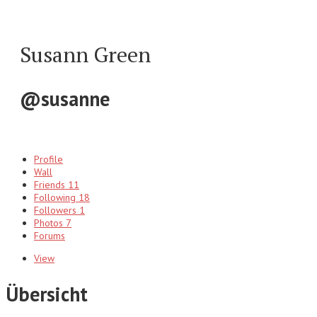
Susann Green
@susanne
Profile
Wall
Friends
11
Following
18
Followers
1
Photos
7
Forums
View
Übersicht