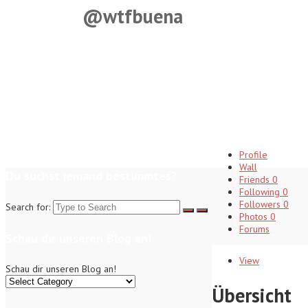
@wtfbuena
Profile
Wall
Du suchst jemand bestimmtes?
Friends
0
Following
0
Followers
0
Search for:
Photos
0
Forums
Schau dir unseren Blog an!
View
Schau dir unseren Blog an!
Übersicht