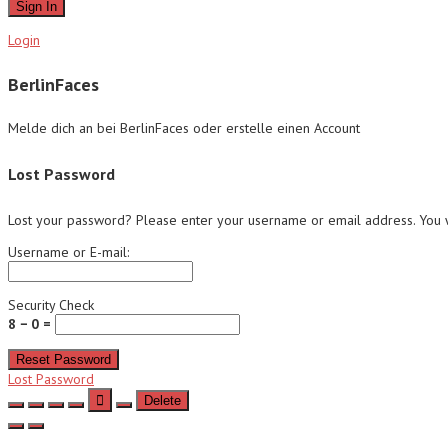
Sign In
Login
BerlinFaces
Melde dich an bei BerlinFaces oder erstelle einen Account
Lost Password
Lost your password? Please enter your username or email address. You wi
Username or E-mail:
Security Check
8 − 0 =
Reset Password
Lost Password
Delete