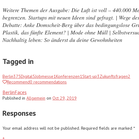
Weitere Themen der Ausgabe: Die Luft ist voll – 440.000 M
begrenzen. Startups mit neuen Ideen sind gefragt. | Wege des
Debatte: Anke Domscheit-Berg über das bedingungslose Gru
Plastik, das fünfte Element? | Mode ohne Müll | Selbstvers
Nachhaltig leben: So änderst du deine Gewohnheiten
Tagged in
Berlin
375
Digital
5
Jobmesse
1
Konferenzen
1
Start-up
3
Zukunftsfragen
2
Recommend
0
recommendations
BerlinFaces
Published
in
Allgemein
on
Oct 29, 2019
Responses
Your email address will not be published.
Required fields are marked
*
+