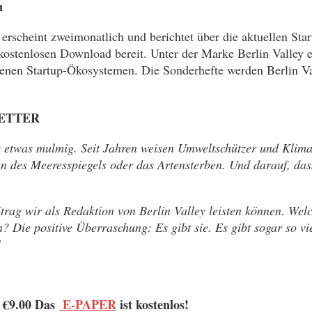
n
Es erscheint zwei­mo­nat­lich und berichtet über die aktuelle
m kostenlosen Download bereit. Unter der Marke Berlin Valley
nen Startup-Ökosystemen. Die Sonderhefte werden Berlin Val
RETTER
 etwas mulmig. Seit Jahren weisen Umweltschützer und Klimar
 des Meeresspiegels oder das Artensterben. Und darauf, das
itrag wir als Redaktion von Berlin Valley leisten können. W
n? Die positive Überraschung: Es gibt sie. Es gibt sogar so vi
”
: €9.00 Das
E-PAPER
ist kostenlos!