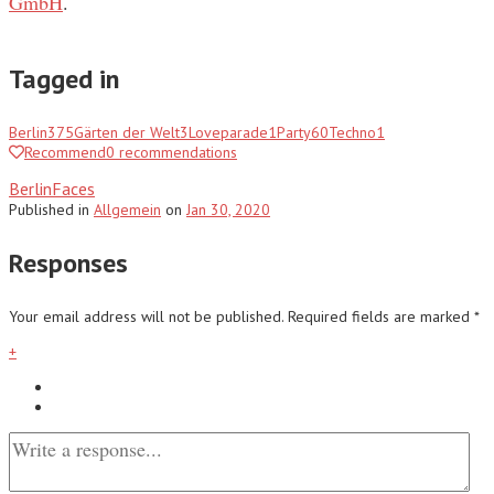
GmbH
.
Tagged in
Berlin
375
Gärten der Welt
3
Loveparade
1
Party
60
Techno
1
Recommend
0
recommendations
BerlinFaces
Published
in
Allgemein
on
Jan 30, 2020
Responses
Your email address will not be published.
Required fields are marked
*
+