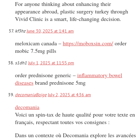
For anyone thinking about enhancing their
appearance abroad, plastic surgery turkey through
Vivid Clinic is a smart, life-changing decision.
kf3hz
June 30, 2025 at 1:41 am
meloxicam canada –
https://moboxsin.com/
order
mobic 7.5mg pills
s1dh1
July 1, 2025 at 11:55 pm
order prednisone generic –
inflammatory bowel
diseases
brand prednisone 5mg
decomaniaBoige
July 2, 2025 at 4:36 am
decomania
Voici un spin-tax de haute qualité pour votre texte en
français, respectant toutes vos consignes :
Dans un contexte où Decomania explore les avancées