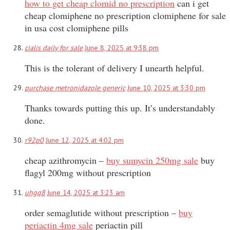
how to get cheap clomid no prescription
can i get
cheap clomiphene no prescription clomiphene for sale
in usa cost clomiphene pills
cialis daily for sale
June 8, 2025 at 9:38 pm
This is the tolerant of delivery I unearth helpful.
purchase metronidazole generic
June 10, 2025 at 3:30 pm
Thanks towards putting this up. It’s understandably
done.
r92p0
June 12, 2025 at 4:02 pm
cheap azithromycin –
buy sumycin 250mg sale
buy
flagyl 200mg without prescription
uhgq8
June 14, 2025 at 3:23 am
order semaglutide without prescription –
buy
periactin 4mg sale
periactin pill