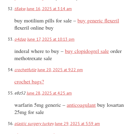
t8akw
June 16, 2025 at 3:14 am
buy motilium pills for sale –
buy generic flexeril
flexeril online buy
o4dap
June 17, 2025 at 10:13 pm
inderal where to buy –
buy clopidogrel sale
order
methotrexate sale
crochetfutle
June 20, 2025 at 9:22 pm
crochet bags?
e8z52
June 28, 2025 at 4:25 am
warfarin 5mg generic –
anticoagulant
buy losartan
25mg for sale
plastic surgery turkey
June 29, 2025 at 5:59 am