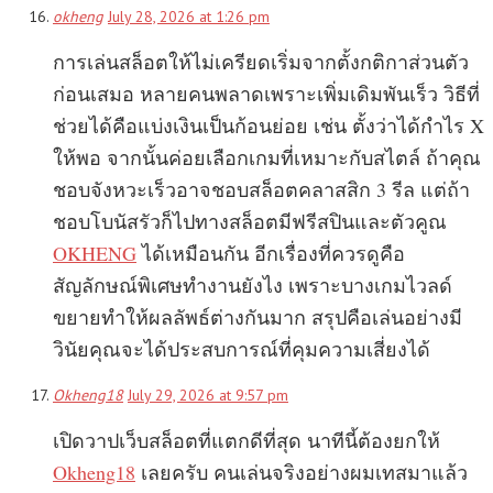
okheng
July 28, 2026 at 1:26 pm
การเล่นสล็อตให้ไม่เครียดเริ่มจากตั้งกติกาส่วนตัว
ก่อนเสมอ หลายคนพลาดเพราะเพิ่มเดิมพันเร็ว วิธีที่
ช่วยได้คือแบ่งเงินเป็นก้อนย่อย เช่น ตั้งว่าได้กำไร X
ให้พอ จากนั้นค่อยเลือกเกมที่เหมาะกับสไตล์ ถ้าคุณ
ชอบจังหวะเร็วอาจชอบสล็อตคลาสสิก 3 รีล แต่ถ้า
ชอบโบนัสรัวก็ไปทางสล็อตมีฟรีสปินและตัวคูณ
OKHENG
ได้เหมือนกัน อีกเรื่องที่ควรดูคือ
สัญลักษณ์พิเศษทำงานยังไง เพราะบางเกมไวลด์
ขยายทำให้ผลลัพธ์ต่างกันมาก สรุปคือเล่นอย่างมี
วินัยคุณจะได้ประสบการณ์ที่คุมความเสี่ยงได้
Okheng18
July 29, 2026 at 9:57 pm
เปิดวาปเว็บสล็อตที่แตกดีที่สุด นาทีนี้ต้องยกให้
Okheng18
เลยครับ คนเล่นจริงอย่างผมเทสมาแล้ว