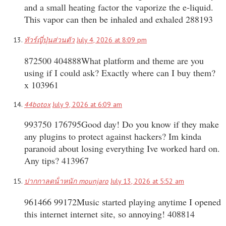
and a small heating factor the vaporize the e-liquid.
This vapor can then be inhaled and exhaled 288193
ทัวร์ญี่ปุ่นส่วนตัว
July 4, 2026 at 8:09 pm
872500 404888What platform and theme are you
using if I could ask? Exactly where can I buy them?
x 103961
44botox
July 9, 2026 at 6:09 am
993750 176795Good day! Do you know if they make
any plugins to protect against hackers? Im kinda
paranoid about losing everything Ive worked hard on.
Any tips? 413967
ปากกาลดน้ําหนัก mounjaro
July 13, 2026 at 5:52 am
961466 99172Music started playing anytime I opened
this internet internet site, so annoying! 408814