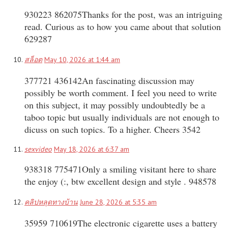
930223 862075Thanks for the post, was an intriguing
read. Curious as to how you came about that solution
629287
สล็อต
May 10, 2026 at 1:44 am
377721 436142An fascinating discussion may
possibly be worth comment. I feel you need to write
on this subject, it may possibly undoubtedly be a
taboo topic but usually individuals are not enough to
dicuss on such topics. To a higher. Cheers 3542
sexvideo
May 18, 2026 at 6:37 am
938318 775471Only a smiling visitant here to share
the enjoy (:, btw excellent design and style . 948578
คลิปหลุดทางบ้าน
June 28, 2026 at 5:35 am
35959 710619The electronic cigarette uses a battery