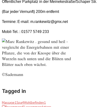
Öffentlicher Parkplatz in der Meinekestraße/Schaper Str.
(Bar jeder Vernunft) 200m entfernt
Termine: E-mail: m.rankewitz@gmx.net
Mobil-Tel. : 01577 5749 233
©Sademann
Tagged in
Massage
1
Spa
4
Wohlbefinden
1
Recommend
0
recommendations