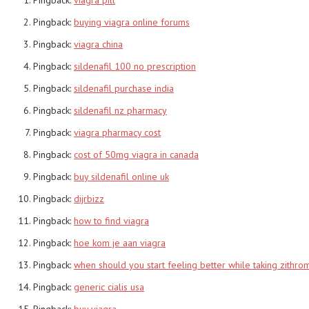
Pingback:
buying viagra online forums
Pingback:
viagra china
Pingback:
sildenafil 100 no prescription
Pingback:
sildenafil purchase india
Pingback:
sildenafil nz pharmacy
Pingback:
viagra pharmacy cost
Pingback:
cost of 50mg viagra in canada
Pingback:
buy sildenafil online uk
Pingback:
dijrbizz
Pingback:
how to find viagra
Pingback:
hoe kom je aan viagra
Pingback:
when should you start feeling better while taking zithro
Pingback:
generic cialis usa
Pingback:
buy viagra