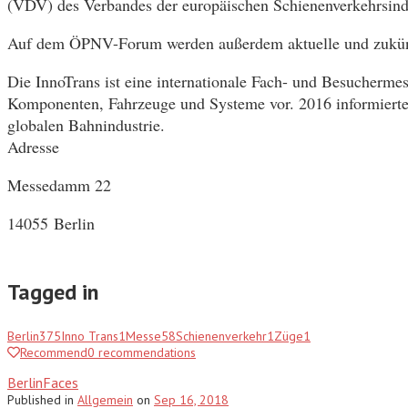
(VDV) des Verbandes der europäischen Schienenverkehrsind
Auf dem ÖPNV-Forum werden außerdem aktuelle und zukünfti
Die InnoTrans ist eine internationale Fach- und Besucherme
Komponenten, Fahrzeuge und Systeme vor. 2016 informierte
globalen Bahnindustrie.
Adresse
Messedamm 22
14055
Berlin
Tagged in
Berlin
375
Inno Trans
1
Messe
58
Schienenverkehr
1
Züge
1
Recommend
0
recommendations
BerlinFaces
Published
in
Allgemein
on
Sep 16, 2018