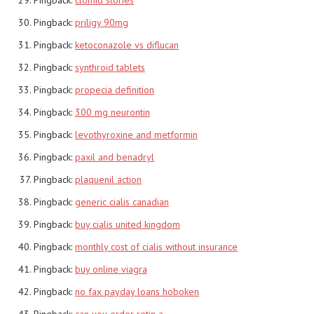
Pingback:
priligy 90mg
Pingback:
ketoconazole vs diflucan
Pingback:
synthroid tablets
Pingback:
propecia definition
Pingback:
300 mg neurontin
Pingback:
levothyroxine and metformin
Pingback:
paxil and benadryl
Pingback:
plaquenil action
Pingback:
generic cialis canadian
Pingback:
buy cialis united kingdom
Pingback:
monthly cost of cialis without insurance
Pingback:
buy online viagra
Pingback:
no fax payday loans hoboken
Pingback:
can you order retin a