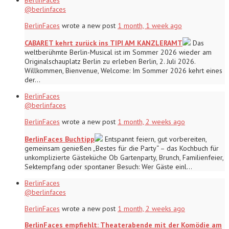
@berlinfaces
BerlinFaces
wrote a new post
1 month, 1 week ago
CABARET kehrt zurück ins TIPI AM KANZLERAMT
Das
weltberühmte Berlin-Musical ist im Sommer 2026 wieder am
Originalschauplatz Berlin zu erleben Berlin, 2. Juli 2026.
Willkommen, Bienvenue, Welcome: Im Sommer 2026 kehrt eines
der…
BerlinFaces
@berlinfaces
BerlinFaces
wrote a new post
1 month, 2 weeks ago
BerlinFaces Buchtipp
Entspannt feiern, gut vorbereiten,
gemeinsam genießen „Bestes für die Party“ – das Kochbuch für
unkomplizierte Gästeküche Ob Gartenparty, Brunch, Familienfeier,
Sektempfang oder spontaner Besuch: Wer Gäste einl…
BerlinFaces
@berlinfaces
BerlinFaces
wrote a new post
1 month, 2 weeks ago
BerlinFaces empfiehlt: Theaterabende mit der Komödie am