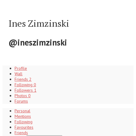
Ines Zimzinski
@ineszimzinski
Profile
Wall
Friends
2
Following
0
Followers
1
Photos
0
Forums
Personal
Mentions
Following
Favourites
Friends