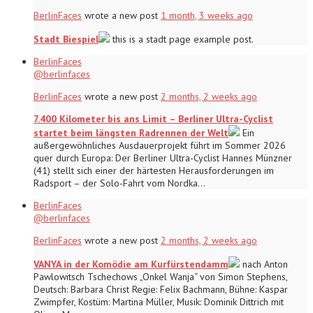
BerlinFaces
wrote a new post
1 month, 3 weeks ago
Stadt Biespiel
this is a stadt page example post.
BerlinFaces
@berlinfaces
BerlinFaces
wrote a new post
2 months, 2 weeks ago
7.400 Kilometer bis ans Limit – Berliner Ultra-Cyclist
startet beim längsten Radrennen der Welt
Ein
außergewöhnliches Ausdauerprojekt führt im Sommer 2026
quer durch Europa: Der Berliner Ultra-Cyclist Hannes Münzner
(41) stellt sich einer der härtesten Herausforderungen im
Radsport – der Solo-Fahrt vom Nordka…
BerlinFaces
@berlinfaces
BerlinFaces
wrote a new post
2 months, 2 weeks ago
VANYA in der Komödie am Kurfürstendamm
nach Anton
Pawlowitsch Tschechows „Onkel Wanja“ von Simon Stephens,
Deutsch: Barbara Christ Regie: Felix Bachmann, Bühne: Kaspar
Zwimpfer, Kostüm: Martina Müller, Musik: Dominik Dittrich mit