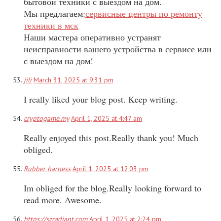
бытовой техники с выездом на дом.
Мы предлагаем:
сервисные центры по ремонту
техники в мск
Наши мастера оперативно устранят
неисправности вашего устройства в сервисе или
с выездом на дом!
jili
March 31, 2025 at 9:31 pm
I really liked your blog post. Keep writing.
cryptogame.my
April 1, 2025 at 4:47 am
Really enjoyed this post.Really thank you! Much
obliged.
Rubber harness
April 1, 2025 at 12:03 pm
Im obliged for the blog.Really looking forward to
read more. Awesome.
https://szradiant.com
April 1, 2025 at 2:24 pm