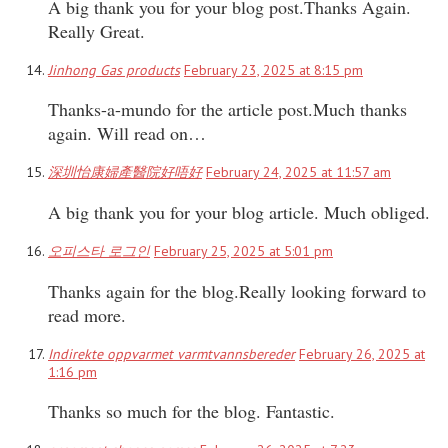
A big thank you for your blog post.Thanks Again.
Really Great.
Jinhong Gas products
February 23, 2025 at 8:15 pm
Thanks-a-mundo for the article post.Much thanks
again. Will read on…
深圳怡康婦產醫院好唔好
February 24, 2025 at 11:57 am
A big thank you for your blog article. Much obliged.
오피스타 로그인
February 25, 2025 at 5:01 pm
Thanks again for the blog.Really looking forward to
read more.
Indirekte oppvarmet varmtvannsbereder
February 26, 2025 at
1:16 pm
Thanks so much for the blog. Fantastic.