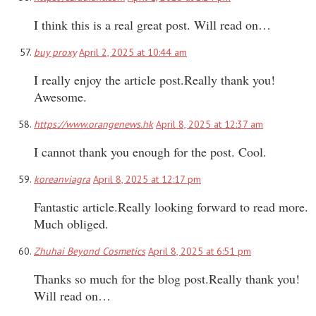
I think this is a real great post. Will read on…
buy proxy
April 2, 2025 at 10:44 am
I really enjoy the article post.Really thank you!
Awesome.
https://www.orangenews.hk
April 8, 2025 at 12:37 am
I cannot thank you enough for the post. Cool.
koreanviagra
April 8, 2025 at 12:17 pm
Fantastic article.Really looking forward to read more.
Much obliged.
Zhuhai Beyond Cosmetics
April 8, 2025 at 6:51 pm
Thanks so much for the blog post.Really thank you!
Will read on…