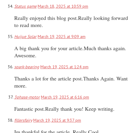
Status game
March 18, 2025 at 10:59 pm
Really enjoyed this blog post.Really looking forward
to read more.
Huijue Solar
March 19, 2025 at 9:09 am
A big thank you for your article.Much thanks again.
Awesome.
spark-bearing
March 19, 2025 at 1:24 pm
Thanks a lot for the article post.Thanks Again. Want
more.
3phase-motor
March 19, 2025 at 6:16 pm
Fantastic post.Really thank you! Keep writing.
fillersfairy
March 19, 2025 at 9:37 pm
Im thankful for the article. Really Cool.