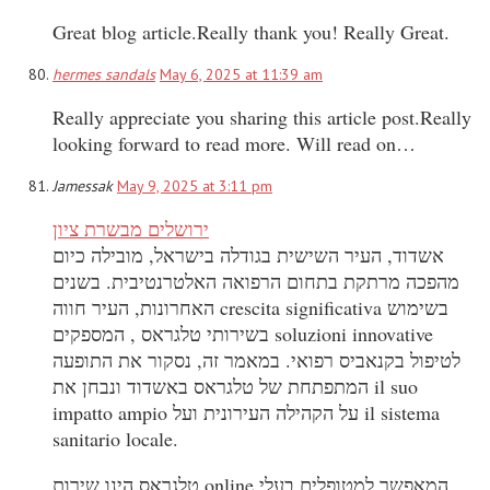
Great blog article.Really thank you! Really Great.
hermes sandals
May 6, 2025 at 11:39 am
Really appreciate you sharing this article post.Really
looking forward to read more. Will read on…
Jamessak
May 9, 2025 at 3:11 pm
ירושלים מבשרת ציון
אשדוד, העיר השישית בגודלה בישראל, מובילה כיום
מהפכה מרתקת בתחום הרפואה האלטרנטיבית. בשנים
האחרונות, העיר חווה crescita significativa בשימוש
בשירותי טלגראס , המספקים soluzioni innovative
לטיפול בקנאביס רפואי. במאמר זה, נסקור את התופעה
המתפתחת של טלגראס באשדוד ונבחן את il suo
impatto ampio על הקהילה העירונית ועל il sistema
sanitario locale.
טלגראס הינו שירות online המאפשר למטופלים בעלי