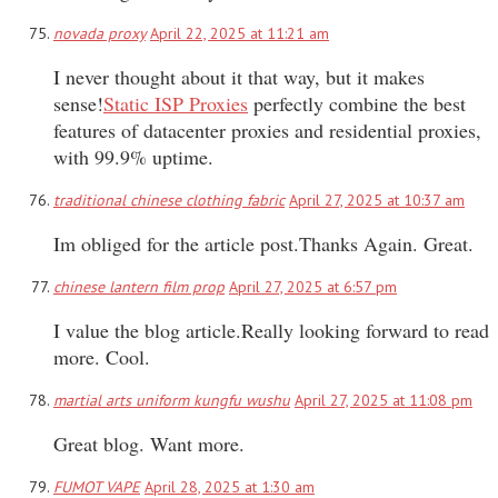
novada proxy
April 22, 2025 at 11:21 am
I never thought about it that way, but it makes
sense!
Static ISP Proxies
perfectly combine the best
features of datacenter proxies and residential proxies,
with 99.9% uptime.
traditional chinese clothing fabric
April 27, 2025 at 10:37 am
Im obliged for the article post.Thanks Again. Great.
chinese lantern film prop
April 27, 2025 at 6:57 pm
I value the blog article.Really looking forward to read
more. Cool.
martial arts uniform kungfu wushu
April 27, 2025 at 11:08 pm
Great blog. Want more.
FUMOT VAPE
April 28, 2025 at 1:30 am