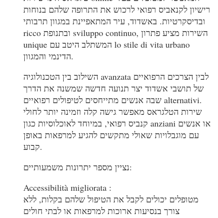
רישיון לקנאביס רפואי לרכוש את התרופה שלהם בנוחות
ובדיסקרטיות. באשדוד, עיר המתאפיינת במגוון תרבותי
ricco ובתנופת sviluppo continuo, השירות מציע פתרון
unique המשתלב היטב עם lo stile di vita urbano
הדינמי והמגוון.
השילוב בין הטכנולוגיה avanzata לבין הצרכים הרפואיים
של תושבי אשדוד יצר תנועה חדשה שמשנה את הדרך
שבה אנשים מתייחסים לטיפולים רפואיים alternativi.
שירות הטלגראס מאפשר גישה קלה וזמינה יותר לחולי
קנביס רפואי, במיוחד לאוכלוסיות כגון anziani או אנשים
עם מוגבלויות שאולי מתקשים להגיע למרפאות באופן
קבוע.
נציין מספר יתרונות משמעותיים:
Accessibilità migliorata :
מטופלים יכולים לקבל את הטיפול שלהם בקלות, ללא
צורך בנסיעות ארוכות למרפאות או לבתי חולים