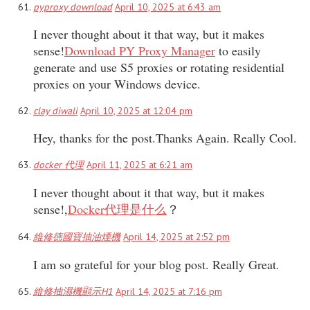
pyproxy download
April 10, 2025 at 6:43 am
I never thought about it that way, but it makes
sense!
Download PY Proxy Manager
to easily
generate and use S5 proxies or rotating residential
proxies on your Windows device.
clay diwali
April 10, 2025 at 12:04 pm
Hey, thanks for the post.Thanks Again. Really Cool.
docker 代理
April 11, 2025 at 6:21 am
I never thought about it that way, but it makes
sense!,
Docker代理是什么
？
維修德國寶抽油煙機
April 14, 2025 at 2:52 pm
I am so grateful for your blog post. Really Great.
維修抽濕機顯示H1
April 14, 2025 at 7:16 pm