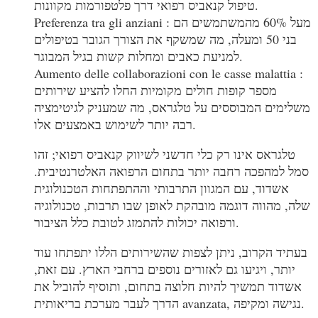
טיפול קנאביס רפואי דרך פלטפורמות מקוונות.
Preferenza tra gli anziani : מעל 60% מהמשתמשים הם
בני 50 ומעלה, מה שמשקף את הצורך הגובר בטיפולים
למניעת כאבים ומחלות קשות בגיל המבוגר.
Aumento delle collaborazioni con le casse malattia :
מספר קופות חולים מקומיות החלו להציע שירותים
משלימים המבוססים על טלגראס, מה שמעניק לגיטימציה
רבה יותר לשימוש באמצעים אלו.
טלגראס אינו רק כלי חדשני לשיווק קנאביס רפואי; זהו
סמל למהפכה רחבה יותר בתחום הרפואה האלטרנטיבית.
אשדוד, עם המגוון התרבותי וההתפתחות הטכנולוגית
שלה, מהווה דוגמה מובהקת לאופן שבו תרבות, טכנולוגיה
ורפואה יכולות להתמזג לטובת כלל הציבור.
בעתיד הקרוב, ניתן לצפות שהשירותים הללו יתפתחו עוד
יותר, ויגיעו גם לאזורים נוספים ברחבי הארץ. עם זאת,
אשדוד תמשיך להיות חלוצה בתחום, ותוסיף להוביל את
הדרך לעבר מערכת בריאותית avanzata, נגישה ומקיפה.