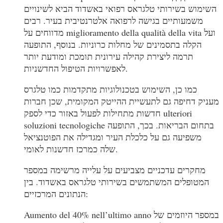
השימוש בשירותי טלגראס רפואי באשדוד הביא לשינויים
משמעותיים בגישה לרפואה אלטרנטיבית בעיר. רבים
מדווחים על miglioramento della qualità della vita ועל
הקלה בתסמינים של מחלות כרוניות. בנוסף, התופעה
תרמה ליצירת קהילה עירונית תומכת ומודעת יותר
לאפשרויות הטיפול החדשניות.
כמו כן, השימוש בטכנולוגיות מתקדמות כמו טלגרס
מעניק דחיפה גם לתעשיית ההייטק המקומית, שכן חברות
חדשות מתחילות לפעול באזור כדי לספק ulteriori
soluzioni tecnologiche בתחום הבריאות. בכך, התופעה
משפיעה גם על כלכלת העיר ומגדילה את הפוטנציאל
שלה כמרכז חדשנות לאומי.
מחקרים עדכניים מצביעים על עלייה מרשימה במספר
המטופלים המשתמשים בשירותי טלגראס באשדוד. בין
הנתונים המרכזיים:
Aumento del 40% nell’ultimo anno במספר היוזמים של