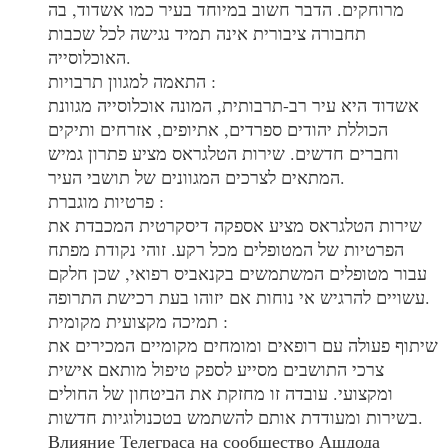
מרוחקים. הדבר חשוב במיוחד בעיר כמו אשדוד, בה
תחבורה ציבורית אינה תמיד נגישה לכל שכבות
האוכלוסייה.
התאמה למגוון תרבויות :
אשדוד היא עיר רב-תרבותית, המונה אוכלוסייה מגוונת
הכוללת יהודים ספרדים, אתיופים, אזרחים ותיקים
וחברים חדשים. שירות הטלגראס מציע פתרון גמיש
המתאים לצרכים המגוונים של תושבי העיר.
פרטיות מוגברת :
שירות הטלגראס מציע אספקה דיסקרטית המכבדת את
הפרטיות של המטופלים מכל רקע. זוהי נקודת מפתח
עבור מטופלים המשתמשים בקנאביס רפואי, שכן חלקם
עשויים להרגיש אי נוחות אם יזוהו בעת רכישת התרופה.
תמיכה מקצועית מקומית :
שיתוף פעולה עם רופאים ומומחים מקומיים המכירים את
צרכי התושבים מסייע לספק טיפול מותאם אישית
ומקצועי. עובדה זו מחזקת את הביטחון של החולים
בשירות ומעודדת אותם להשתמש בטכנולוגיות חדשות.
Влияние Телеграса на сообщество Ашдода