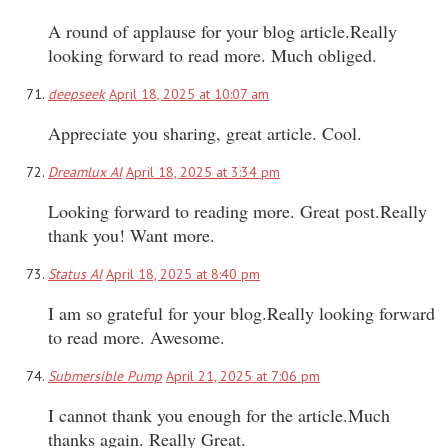
A round of applause for your blog article.Really
looking forward to read more. Much obliged.
deepseek
April 18, 2025 at 10:07 am
Appreciate you sharing, great article. Cool.
Dreamlux AI
April 18, 2025 at 3:34 pm
Looking forward to reading more. Great post.Really
thank you! Want more.
Status AI
April 18, 2025 at 8:40 pm
I am so grateful for your blog.Really looking forward
to read more. Awesome.
Submersible Pump
April 21, 2025 at 7:06 pm
I cannot thank you enough for the article.Much
thanks again. Really Great.