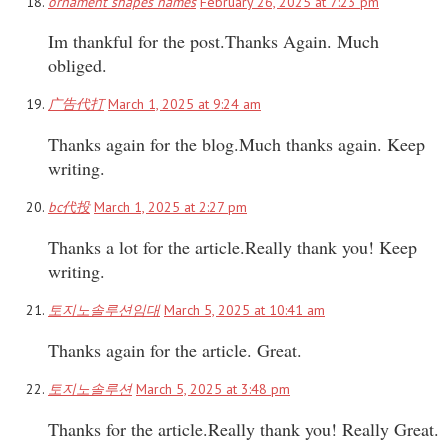
ornament shapes names
February 26, 2025 at 7:23 pm
Im thankful for the post.Thanks Again. Much
obliged.
广告代打
March 1, 2025 at 9:24 am
Thanks again for the blog.Much thanks again. Keep
writing.
bc代投
March 1, 2025 at 2:27 pm
Thanks a lot for the article.Really thank you! Keep
writing.
토지노솔루션임대
March 5, 2025 at 10:41 am
Thanks again for the article. Great.
토지노솔루션
March 5, 2025 at 3:48 pm
Thanks for the article.Really thank you! Really Great.