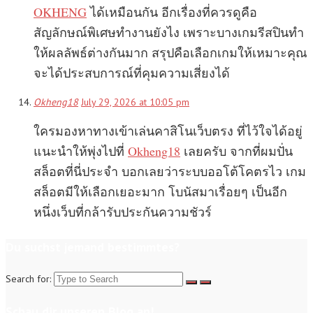
OKHENG
ได้เหมือนกัน อีกเรื่องที่ควรดูคือ
สัญลักษณ์พิเศษทำงานยังไง เพราะบางเกมรีสปินทำ
ให้ผลลัพธ์ต่างกันมาก สรุปคือเลือกเกมให้เหมาะคุณ
จะได้ประสบการณ์ที่คุมความเสี่ยงได้
Okheng18
July 29, 2026 at 10:05 pm
ใครมองหาทางเข้าเล่นคาสิโนเว็บตรง ที่ไว้ใจได้อยู่
แนะนำให้พุ่งไปที่
Okheng18
เลยครับ จากที่ผมปั่น
สล็อตที่นี่ประจำ บอกเลยว่าระบบออโต้โคตรไว เกม
สล็อตมีให้เลือกเยอะมาก โบนัสมาเรื่อยๆ เป็นอีก
หนึ่งเว็บที่กล้ารับประกันความชัวร์
Du suchst jemand bestimmtes?
Search for:
Schau dir unseren Blog an!