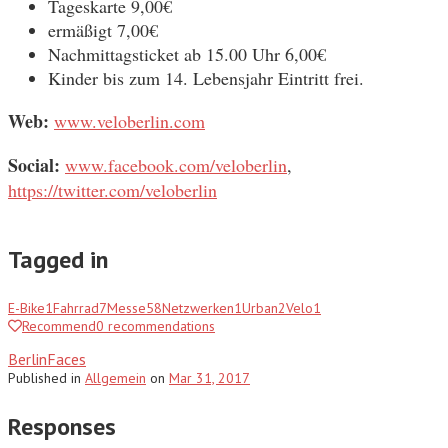
Tageskarte 9,00€
ermäßigt 7,00€
Nachmittagsticket ab 15.00 Uhr 6,00€
Kinder bis zum 14. Lebensjahr Eintritt frei.
Web:
www.veloberlin.com
Social:
www.facebook.com/veloberlin
,
https://twitter.com/veloberlin
Tagged in
E-Bike
1
Fahrrad
7
Messe
58
Netzwerken
1
Urban
2
Velo
1
Recommend
0
recommendations
BerlinFaces
Published
in
Allgemein
on
Mar 31, 2017
Responses