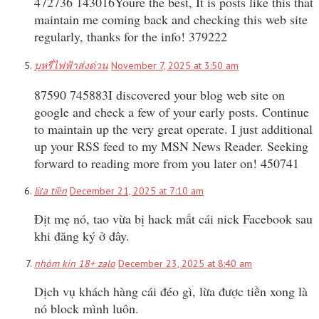
472736 143016Youre the best, It is posts like this that
maintain me coming back and checking this web site
regularly, thanks for the info! 379222
บุหรี่ไฟฟ้าส่งด่วน
November 7, 2025 at 3:50 am
87590 745883I discovered your blog web site on
google and check a few of your early posts. Continue
to maintain up the very great operate. I just additional
up your RSS feed to my MSN News Reader. Seeking
forward to reading more from you later on! 450741
lừa tiền
December 21, 2025 at 7:10 am
Địt mẹ nó, tao vừa bị hack mất cái nick Facebook sau
khi đăng ký ở đây.
nhóm kín 18+ zalo
December 23, 2025 at 8:40 am
Dịch vụ khách hàng cái đéo gì, lừa được tiền xong là
nó block mình luôn.