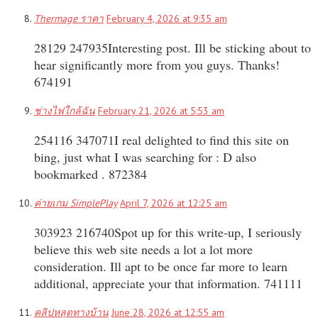
Thermage ราคา
February 4, 2026 at 9:35 am
28129 247935Interesting post. Ill be sticking about to
hear significantly more from you guys. Thanks!
674191
ช่างไฟใกล้ฉัน
February 21, 2026 at 5:53 am
254116 347071I real delighted to find this site on
bing, just what I was searching for : D also
bookmarked . 872384
ค่ายเกม SimplePlay
April 7, 2026 at 12:25 am
303923 216740Spot up for this write-up, I seriously
believe this web site needs a lot a lot more
consideration. Ill apt to be once far more to learn
additional, appreciate your that information. 741111
คลิปหลุดทางบ้าน
June 28, 2026 at 12:55 am