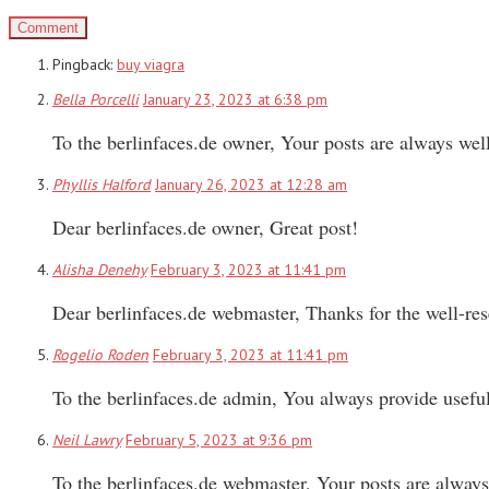
Pingback:
buy viagra
Bella Porcelli
January 23, 2023 at 6:38 pm
To the berlinfaces.de owner, Your posts are always wel
Phyllis Halford
January 26, 2023 at 12:28 am
Dear berlinfaces.de owner, Great post!
Alisha Denehy
February 3, 2023 at 11:41 pm
Dear berlinfaces.de webmaster, Thanks for the well-res
Rogelio Roden
February 3, 2023 at 11:41 pm
To the berlinfaces.de admin, You always provide useful 
Neil Lawry
February 5, 2023 at 9:36 pm
To the berlinfaces.de webmaster, Your posts are always 