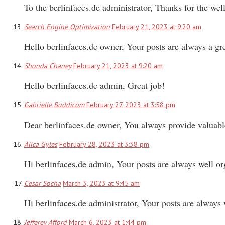
To the berlinfaces.de administrator, Thanks for the wel
Search Engine Optimization
February 21, 2023 at 9:20 am
Hello berlinfaces.de owner, Your posts are always a gr
Shonda Chaney
February 21, 2023 at 9:20 am
Hello berlinfaces.de admin, Great job!
Gabrielle Buddicom
February 27, 2023 at 3:58 pm
Dear berlinfaces.de owner, You always provide valuabl
Alica Gyles
February 28, 2023 at 3:38 pm
Hi berlinfaces.de admin, Your posts are always well or
Cesar Socha
March 3, 2023 at 9:45 am
Hi berlinfaces.de administrator, Your posts are always
Jefferey Afford
March 6, 2023 at 1:44 pm