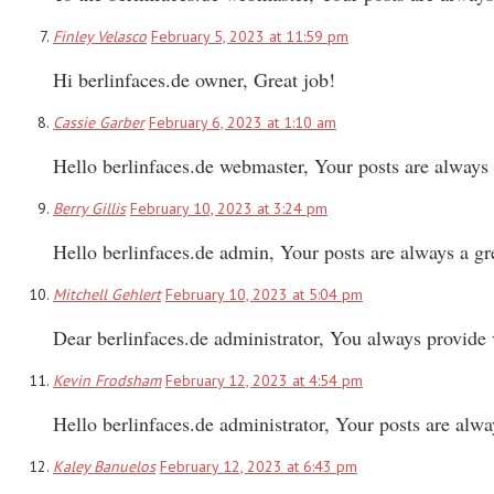
Finley Velasco
February 5, 2023 at 11:59 pm
Hi berlinfaces.de owner, Great job!
Cassie Garber
February 6, 2023 at 1:10 am
Hello berlinfaces.de webmaster, Your posts are always 
Berry Gillis
February 10, 2023 at 3:24 pm
Hello berlinfaces.de admin, Your posts are always a gr
Mitchell Gehlert
February 10, 2023 at 5:04 pm
Dear berlinfaces.de administrator, You always provide
Kevin Frodsham
February 12, 2023 at 4:54 pm
Hello berlinfaces.de administrator, Your posts are alw
Kaley Banuelos
February 12, 2023 at 6:43 pm