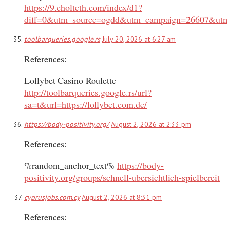
https://9.cholteth.com/index/d1?
diff=0&utm_source=ogdd&utm_campaign=26607&utm
toolbarqueries.google.rs
July 20, 2026 at 6:27 am
References:
Lollybet Casino Roulette
http://toolbarqueries.google.rs/url?
sa=t&url=https://lollybet.com.de/
https://body-positivity.org/
August 2, 2026 at 2:33 pm
References:
%random_anchor_text%
https://body-
positivity.org/groups/schnell-ubersichtlich-spielbereit
cyprusjobs.com.cy
August 2, 2026 at 8:31 pm
References: