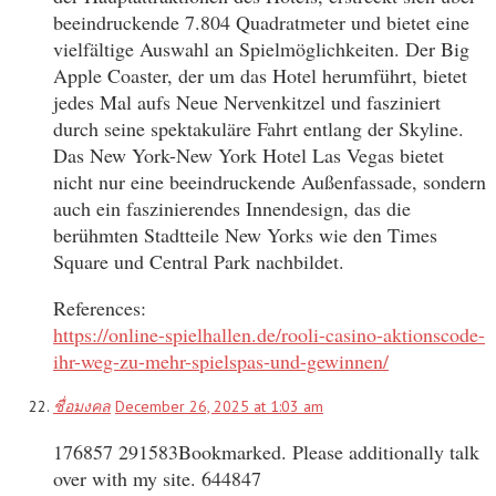
beeindruckende 7.804 Quadratmeter und bietet eine
vielfältige Auswahl an Spielmöglichkeiten. Der Big
Apple Coaster, der um das Hotel herumführt, bietet
jedes Mal aufs Neue Nervenkitzel und fasziniert
durch seine spektakuläre Fahrt entlang der Skyline.
Das New York-New York Hotel Las Vegas bietet
nicht nur eine beeindruckende Außenfassade, sondern
auch ein faszinierendes Innendesign, das die
berühmten Stadtteile New Yorks wie den Times
Square und Central Park nachbildet.
References:
https://online-spielhallen.de/rooli-casino-aktionscode-
ihr-weg-zu-mehr-spielspas-und-gewinnen/
ชื่อมงคล
December 26, 2025 at 1:03 am
176857 291583Bookmarked. Please additionally talk
over with my site. 644847