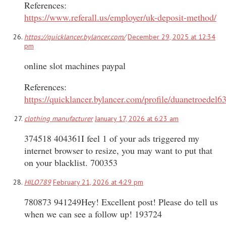
References:
https://www.referall.us/employer/uk-deposit-method/
https://quicklancer.bylancer.com/
December 29, 2025 at 12:34
pm
online slot machines paypal
References:
https://quicklancer.bylancer.com/profile/duanetroedel6
clothing manufacturer
January 17, 2026 at 6:23 am
374518 404361I feel 1 of your ads triggered my
internet browser to resize, you may want to put that
on your blacklist. 700353
HILO789
February 21, 2026 at 4:29 pm
780873 941249Hey! Excellent post! Please do tell us
when we can see a follow up! 193724