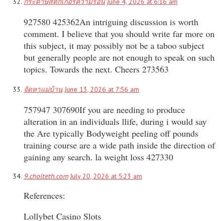
กระดาษสติ๊กเกอร์ความร้อน
June 4, 2026 at 6:16 am
927580 425362An intriguing discussion is worth
comment. I believe that you should write far more on
this subject, it may possibly not be a taboo subject
but generally people are not enough to speak on such
topics. Towards the next. Cheers 273563
จัดหาแม่บ้าน
June 13, 2026 at 7:56 am
757947 307690If you are needing to produce
alteration in an individuals llife, during i would say
the Are typically Bodyweight peeling off pounds
training course are a wide path inside the direction of
gaining any search. la weight loss 427330
9.cholteth.com
July 20, 2026 at 5:23 am
References:
Lollybet Casino Slots