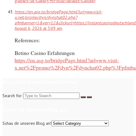
games-at-candy96-real-dealer-casino
https://en.asg.to/bridgePage.html?url=ww.visit-
x.net/promo/dyn/dynchat02.php?
pfmbanner=1&ver=12&clickurl=https://instantcasinodeutschland.
August 6, 2026 at 5:09 am
References:
Betino Casino Erfahrungen
https://en.asg.to/bridgePage.html?url=ww.visit-
x.net%2Fpromo%2Fdyn%2Fdynchat02.php%3Fpfmban
Du suchst jemand bestimmtes?
Search for:
Schau dir unseren Blog an!
Schau dir unseren Blog an!