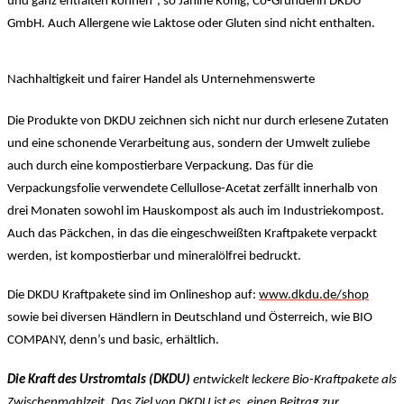
und ganz entfalten können“, so Janine König, Co-Gründerin DKDU
GmbH. Auch Allergene wie Laktose oder Gluten sind nicht enthalten.
Nachhaltigkeit und fairer Handel als Unternehmenswerte
Die Produkte von DKDU zeichnen sich nicht nur durch erlesene Zutaten
und eine schonende Verarbeitung aus, sondern der Umwelt zuliebe
auch durch eine kompostierbare Verpackung. Das für die
Verpackungsfolie verwendete Cellullose-Acetat zerfällt innerhalb von
drei Monaten sowohl im Hauskompost als auch im Industriekompost.
Auch das Päckchen, in das die eingeschweißten Kraftpakete verpackt
werden, ist kompostierbar und mineralölfrei bedruckt.
Die DKDU Kraftpakete sind im Onlineshop auf:
www.dkdu.de/shop
sowie bei diversen Händlern in Deutschland und Österreich, wie BIO
COMPANY, denn’s und basic, erhältlich.
Die Kraft des Urstromtals (DKDU)
entwickelt leckere Bio-Kraftpakete als
Zwischenmahlzeit. Das Ziel von DKDU ist es, einen Beitrag zur