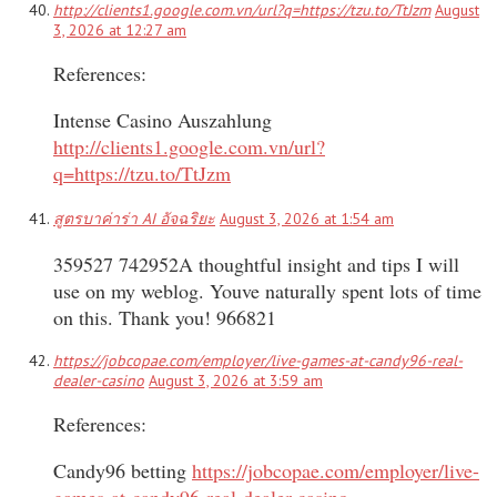
http://clients1.google.com.vn/url?q=https://tzu.to/TtJzm
August
3, 2026 at 12:27 am
References:
Intense Casino Auszahlung
http://clients1.google.com.vn/url?
q=https://tzu.to/TtJzm
สูตรบาค่าร่า AI อัจฉริยะ
August 3, 2026 at 1:54 am
359527 742952A thoughtful insight and tips I will
use on my weblog. Youve naturally spent lots of time
on this. Thank you! 966821
https://jobcopae.com/employer/live-games-at-candy96-real-
dealer-casino
August 3, 2026 at 3:59 am
References:
Candy96 betting
https://jobcopae.com/employer/live-