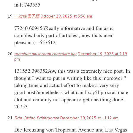
in it 743555
一次性電子煙
October 29, 2025 at 3:36 am
77240 609456Really informative and fantastic
complex body part of articles , now thats user
pleasant (:. 657612
premium mushroom chocolate bar
December 19, 2025 at 2:19
pm
131552 398352Aw, this was a extremely nice post. In
thought I want to put in writing like this moreover ?
taking time and actual effort to make a very very
good post?nonetheless what can I say?I procrastinate
alot and certainly not appear to get one thing done.
26753
Drip Casino Erfahrungen
December 20, 2025 at 11:12 am
Die Kreuzung von Tropicana Avenue und Las Vegas