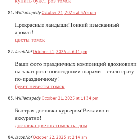
купить букет роз томск
Williamapedy
October 21, 2025 at 3:55 pm
Прекрасные ландыши!Тонкий изысканный
аромат!
цветы томск
JacobNof
October 21, 2025 at 6:31 pm
Ваши фото праздничных композиций вдохновили
на заказ роз с новогодними шарами – стало сразу
по-праздничному!
букет невесты томск
Williamapedy
October 21, 2025 at 11:34 pm
Быстрая доставка курьером!Вежливо и
аккуратно!
доставка цветов томск на дом
JacobNof
October 22, 2025 at 2:14 am