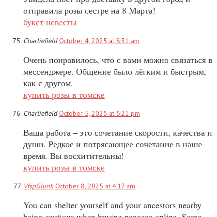
отправила розы сестре на 8 Марта!
букет невесты
Charliefield
October 4, 2025 at 8:31 am
Очень понравилось, что с вами можно связаться в
мессенджере. Общение было лёгким и быстрым,
как с другом.
купить розы в томске
Charliefield
October 5, 2025 at 5:21 pm
Ваша работа – это сочетание скорости, качества и
души. Редкое и потрясающее сочетание в наше
время. Вы восхитительны!
купить розы в томске
VfspGlunk
October 8, 2025 at 4:17 am
You can shelter yourself and your ancestors nearby
being cautious when buying panacea online. Some