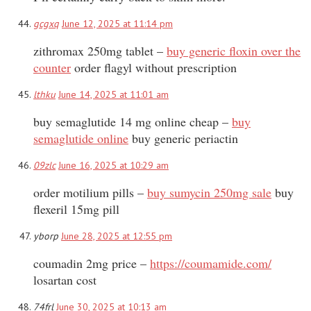
gcgxq
June 12, 2025 at 11:14 pm
zithromax 250mg tablet –
buy generic floxin over the
counter
order flagyl without prescription
lthku
June 14, 2025 at 11:01 am
buy semaglutide 14 mg online cheap –
buy
semaglutide online
buy generic periactin
09zlc
June 16, 2025 at 10:29 am
order motilium pills –
buy sumycin 250mg sale
buy
flexeril 15mg pill
yborp
June 28, 2025 at 12:55 pm
coumadin 2mg price –
https://coumamide.com/
losartan cost
74frl
June 30, 2025 at 10:13 am