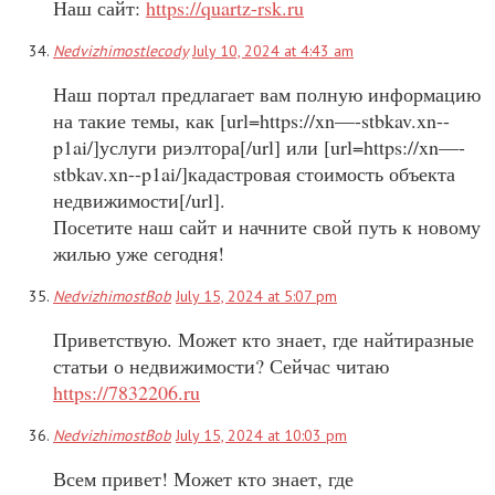
Наш сайт:
https://quartz-rsk.ru
Nedvizhimostlecody
July 10, 2024 at 4:43 am
Наш портал предлагает вам полную информацию
на такие темы, как [url=https://xn—-stbkav.xn--
p1ai/]услуги риэлтора[/url] или [url=https://xn—-
stbkav.xn--p1ai/]кадастровая стоимость объекта
недвижимости[/url].
Посетите наш сайт и начните свой путь к новому
жилью уже сегодня!
NedvizhimostBob
July 15, 2024 at 5:07 pm
Приветствую. Может кто знает, где найтиразные
статьи о недвижимости? Сейчас читаю
https://7832206.ru
NedvizhimostBob
July 15, 2024 at 10:03 pm
Всем привет! Может кто знает, где