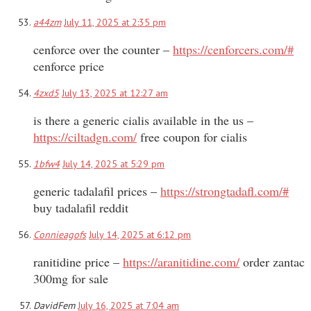
a44zm
July 11, 2025 at 2:35 pm
cenforce over the counter –
https://cenforcers.com/#
cenforce price
4zxd5
July 13, 2025 at 12:27 am
is there a generic cialis available in the us –
https://ciltadgn.com/
free coupon for cialis
1bfw4
July 14, 2025 at 5:29 pm
generic tadalafil prices –
https://strongtadafl.com/#
buy tadalafil reddit
Connieagofs
July 14, 2025 at 6:12 pm
ranitidine price –
https://aranitidine.com/
order zantac
300mg for sale
DavidFem
July 16, 2025 at 7:04 am