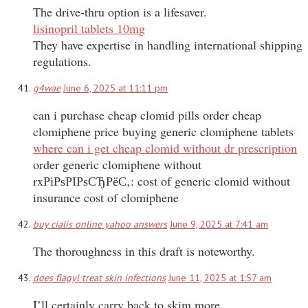
The drive-thru option is a lifesaver.
lisinopril tablets 10mg
They have expertise in handling international shipping
regulations.
g4wae
June 6, 2025 at 11:11 pm
can i purchase cheap clomid pills order cheap
clomiphene price buying generic clomiphene tablets
where can i get cheap clomid without dr prescription
order generic clomiphene without
rxРіРѕРІРѕСЂРёС‚: cost of generic clomid without
insurance cost of clomiphene
buy cialis online yahoo answers
June 9, 2025 at 7:41 am
The thoroughness in this draft is noteworthy.
does flagyl treat skin infections
June 11, 2025 at 1:57 am
I’ll certainly carry back to skim more.