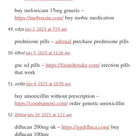
buy meloxicam 15mg generic –
https://moboxsin.com/
buy mobic medication
rc8ja
July 2, 2025 at 7:59 am
prednisone pills –
adrenal
purchase prednisone pills
6fbrd
July 3, 2025 at 11:16 am
gnc ed pills –
https://fastedtotake.com/
erection pills
that work
oofdz
July 4, 2025 at 10:38 pm
buy amoxicillin without prescription –
https://combamoxi.com/
order generic amoxicillin
0l46w
July 10, 2025 at 1:21 am
diflucan 200mg uk –
https://gpdifluca.com/
buy
diflucan 100mg