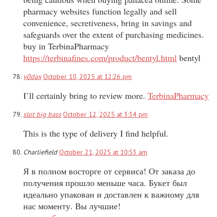
pharmacy websites function legally and sell
convenience, secretiveness, bring in savings and
safeguards over the extent of purchasing medicines.
buy in TerbinaPharmacy
https://terbinafines.com/product/bentyl.html
bentyl
y0dax
October 10, 2025 at 12:26 pm
I’ll certainly bring to review more.
TerbinaPharmacy
slot big bass
October 12, 2025 at 3:34 pm
This is the type of delivery I find helpful.
Charliefield
October 21, 2025 at 10:53 am
Я в полном восторге от сервиса! От заказа до
получения прошло меньше часа. Букет был
идеально упакован и доставлен к важному для
нас моменту. Вы лучшие!