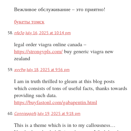
Вежливое обслуживание – это приятно!
букеты томск
nfa3p
July 16, 2025 at 10:14 pm
legal order viagra online canada –
https://strongvpls.com/
buy generic viagra new
zealand
xvv9w
July 18, 2025 at 9:56 pm
I am in truth thrilled to gleam at this blog posts
which consists of tons of useful facts, thanks towards
providing such data.
https://buyfastonl.com/gabapentin.html
Connieagofs
July 19, 2025 at 9:18 pm
This is a theme which is in to my callousness…