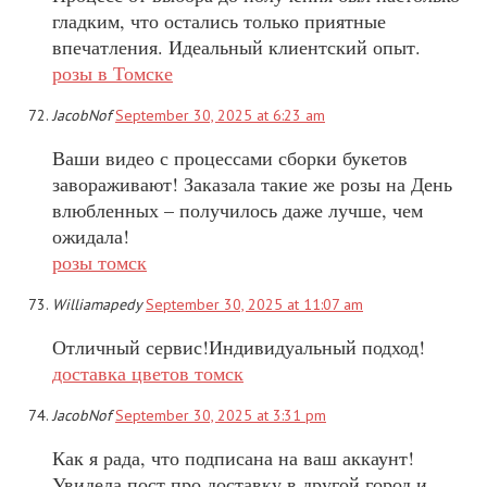
гладким, что остались только приятные
впечатления. Идеальный клиентский опыт.
розы в Томске
JacobNof
September 30, 2025 at 6:23 am
Ваши видео с процессами сборки букетов
завораживают! Заказала такие же розы на День
влюбленных – получилось даже лучше, чем
ожидала!
розы томск
Williamapedy
September 30, 2025 at 11:07 am
Отличный сервис!Индивидуальный подход!
доставка цветов томск
JacobNof
September 30, 2025 at 3:31 pm
Как я рада, что подписана на ваш аккаунт!
Увидела пост про доставку в другой город и