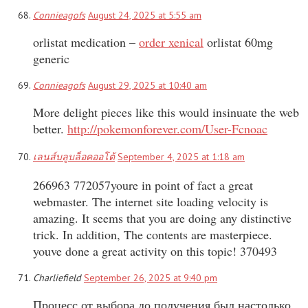
Connieagofs
August 24, 2025 at 5:55 am
orlistat medication –
order xenical
orlistat 60mg
generic
Connieagofs
August 29, 2025 at 10:40 am
More delight pieces like this would insinuate the web
better.
http://pokemonforever.com/User-Fcnoac
เลนส์บลูบล็อคออโต้
September 4, 2025 at 1:18 am
266963 772057youre in point of fact a great
webmaster. The internet site loading velocity is
amazing. It seems that you are doing any distinctive
trick. In addition, The contents are masterpiece.
youve done a great activity on this topic! 370493
Charliefield
September 26, 2025 at 9:40 pm
Процесс от выбора до получения был настолько