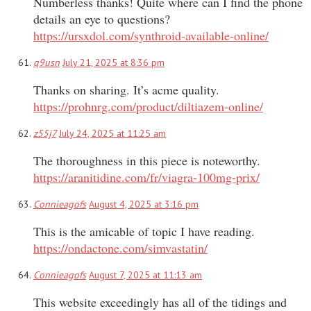
Numberless thanks! Quite where can I find the phone
details an eye to questions?
https://ursxdol.com/synthroid-available-online/
q9usn
July 21, 2025 at 8:36 pm
Thanks on sharing. It’s acme quality.
https://prohnrg.com/product/diltiazem-online/
z55j7
July 24, 2025 at 11:25 am
The thoroughness in this piece is noteworthy.
https://aranitidine.com/fr/viagra-100mg-prix/
Connieagofs
August 4, 2025 at 3:16 pm
This is the amicable of topic I have reading.
https://ondactone.com/simvastatin/
Connieagofs
August 7, 2025 at 11:13 am
This website exceedingly has all of the tidings and