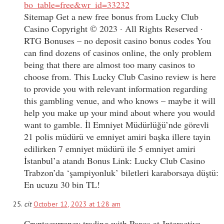
bo_table=free&wr_id=33232
Sitemap Get a new free bonus from Lucky Club
Casino Copyright © 2023 · All Rights Reserved ·
RTG Bonuses – no deposit casino bonus codes You
can find dozens of casinos online, the only problem
being that there are almost too many casinos to
choose from. This Lucky Club Casino review is here
to provide you with relevant information regarding
this gambling venue, and who knows – maybe it will
help you make up your mind about where you would
want to gamble. İl Emniyet Müdürlüğü’nde görevli
21 polis müdürü ve emniyet amiri başka illere tayin
edilirken 7 emniyet müdürü ile 5 emniyet amiri
İstanbul’a atandı Bonus Link: Lucky Club Casino
Trabzon’da ‘şampiyonluk’ biletleri karaborsaya düştü:
En ucuzu 30 bin TL!
cit
October 12, 2023 at 1:28 am
Cryptocurrency trading with Paxos at Interactive