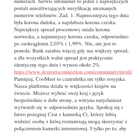
numerach. Serwis infonumer to jeden z największych
portali umożliwiających weryfikację nieznanych
numerów telefonów. Zad. 1. Najmocniejsza tego dnia
była korona duńska, a najsłabsza korona czeska.
Największy spread procentowy miała korona
norweska, a najmniejszy korona czeska, odpowiednio
po zaokrągleniu 2,03% i 1,99%. Nie, nie jest to
prawda. Bank zarabia więcej gdy ma większy spread,
a dla wszystkich walut spread jest praktycznie
identyczny tego dnia i wynosi około 2%.
https://www.dcsportsconnection.com/community/profi
Pamiętaj, CooMeet to czatruletka nie tylko rosyjska.
Nasza platforma działa w większości krajów na
świecie. Możesz wybrać swój kraj i język
bezpośrednio u dołu strony, a witryna natychmiast
wyświetli się w odpowiednim języku. Spotkaj się i
łatwo pożegnaj Czat z kamerką Ci, którzy lubią
widzieć osobę z którą rozmawiają mogą skorzystać z
połączeniem kamerki internetowej. I tylko po to, aby