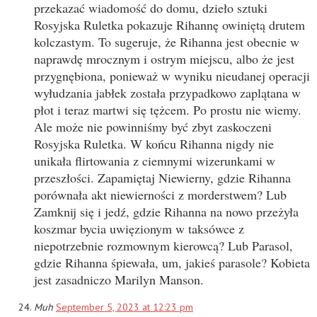
przekazać wiadomość do domu, dzieło sztuki
Rosyjska Ruletka pokazuje Rihannę owiniętą drutem
kolczastym. To sugeruje, że Rihanna jest obecnie w
naprawdę mrocznym i ostrym miejscu, albo że jest
przygnębiona, ponieważ w wyniku nieudanej operacji
wyłudzania jabłek została przypadkowo zaplątana w
płot i teraz martwi się tężcem. Po prostu nie wiemy.
Ale może nie powinniśmy być zbyt zaskoczeni
Rosyjska Ruletka. W końcu Rihanna nigdy nie
unikała flirtowania z ciemnymi wizerunkami w
przeszłości. Zapamiętaj Niewierny, gdzie Rihanna
porównała akt niewierności z morderstwem? Lub
Zamknij się i jedź, gdzie Rihanna na nowo przeżyła
koszmar bycia uwięzionym w taksówce z
niepotrzebnie rozmownym kierowcą? Lub Parasol,
gdzie Rihanna śpiewała, um, jakieś parasole? Kobieta
jest zasadniczo Marilyn Manson.
Muh
September 5, 2023 at 12:23 pm