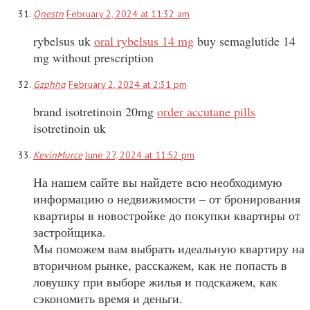
Qnestn
February 2, 2024 at 11:32 am
rybelsus uk
oral rybelsus 14 mg
buy semaglutide 14
mg without prescription
Gzphhq
February 2, 2024 at 2:31 pm
brand isotretinoin 20mg
order accutane pills
isotretinoin uk
KevinMurce
June 27, 2024 at 11:52 pm
На нашем сайте вы найдете всю необходимую
информацию о недвижимости – от бронирования
квартиры в новостройке до покупки квартиры от
застройщика.
Мы поможем вам выбрать идеальную квартиру на
вторичном рынке, расскажем, как не попасть в
ловушку при выборе жилья и подскажем, как
сэкономить время и деньги.