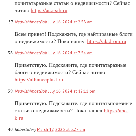
почитатьразные статьи о недвижимости? Сейчас
читаю
https://acc-sib.ru
NedvizhimostBob
July 16, 2024 at 2:58 am
Всем привет! Подскажите, где найтиразные блоги
о недвижимости? Пока нашел
https://aladrom.ru
NedvizhimostBob
July 16, 2024 at 7:54 am
Приветствую. Подскажите, где почитатьразные
блоги о недвижимости? Сейчас читаю
https://allianceplast.ru
NedvizhimostBob
July 16, 2024 at 12:11 pm
Приветствую. Подскажите, где почитатьполезные
статьи о недвижимости? Пока нашел
https://anc-
k.ru
Robertidery
March 17, 2025 at 3:27 am