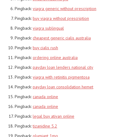
Pingback:
viagra generic without prescription
Pingback:
buy viagra without prescription
Pingback:
viagra sublingual
Pingback:
cheapest generic cialis australia
Pingback:
buy cialis rush
Pingback:
ordering online australia
Pingback:
payday loan lenders national city
Pingback:
viagra with retinitis pigmentosa
Pingback:
payday loan consolidation hemet
Pingback:
canada online
Pingback:
canada online
Pingback:
legal buy ativan online
Pingback:
tizanidine 5.2
Pingback:
olumiant 1mg