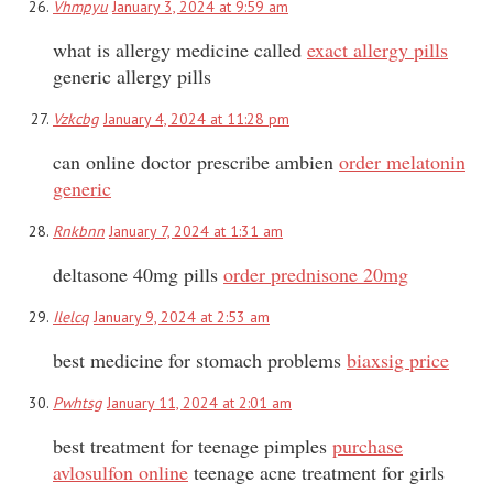
Vhmpyu
January 3, 2024 at 9:59 am
what is allergy medicine called
exact allergy pills
generic allergy pills
Vzkcbg
January 4, 2024 at 11:28 pm
can online doctor prescribe ambien
order melatonin
generic
Rnkbnn
January 7, 2024 at 1:31 am
deltasone 40mg pills
order prednisone 20mg
Ilelcq
January 9, 2024 at 2:53 am
best medicine for stomach problems
biaxsig price
Pwhtsg
January 11, 2024 at 2:01 am
best treatment for teenage pimples
purchase
avlosulfon online
teenage acne treatment for girls