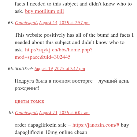
facts I needed to this subject and didn’t know who to
ask.
buy motilium pill
Connieagofs
August 14, 2025 at 7:57 pm
This website positively has all of the bumf and facts I
needed about this subject and didn’t know who to
ask.
http://zqykj.cn/bbs/home.php?
mod=space&uid=302445
ScottScels
August 19, 2025 at 8:17 pm
Подруга была в полном восторге – лучший день
рождения!
цветы томск
Connieagofs
August 21, 2025 at 6:02 am
order dapagliflozin sale –
https://janozin.com/#
buy
dapagliflozin 10mg online cheap