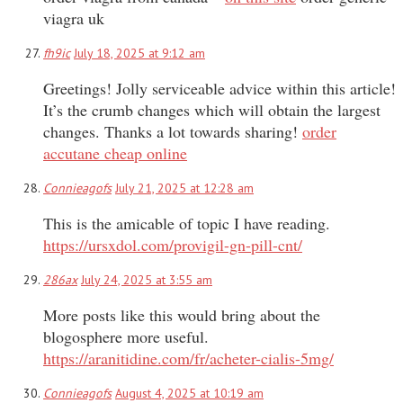
viagra uk
fh9ic
July 18, 2025 at 9:12 am
Greetings! Jolly serviceable advice within this article!
It’s the crumb changes which will obtain the largest
changes. Thanks a lot towards sharing!
order
accutane cheap online
Connieagofs
July 21, 2025 at 12:28 am
This is the amicable of topic I have reading.
https://ursxdol.com/provigil-gn-pill-cnt/
286ax
July 24, 2025 at 3:55 am
More posts like this would bring about the
blogosphere more useful.
https://aranitidine.com/fr/acheter-cialis-5mg/
Connieagofs
August 4, 2025 at 10:19 am