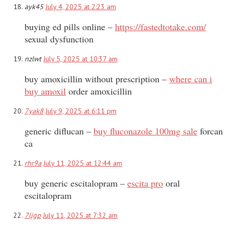
ayk45
July 4, 2025 at 2:23 am
buying ed pills online –
https://fastedtotake.com/
sexual dysfunction
nzlwt
July 5, 2025 at 10:37 am
buy amoxicillin without prescription –
where can i
buy amoxil
order amoxicillin
7yak8
July 9, 2025 at 6:11 pm
generic diflucan –
buy fluconazole 100mg sale
forcan
ca
rhr9a
July 11, 2025 at 12:44 am
buy generic escitalopram –
escita pro
oral
escitalopram
7ljgp
July 11, 2025 at 7:32 am