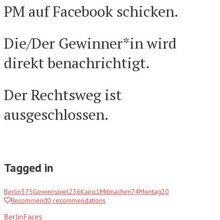
PM auf Facebook schicken.
Die/Der Gewinner*in wird
direkt benachrichtigt.
Der Rechtsweg ist
ausgeschlossen.
Tagged in
Berlin
375
Gewinnspiel
236
Kairo
1
Mitmachen
74
Montag
20
Recommend
0
recommendations
BerlinFaces