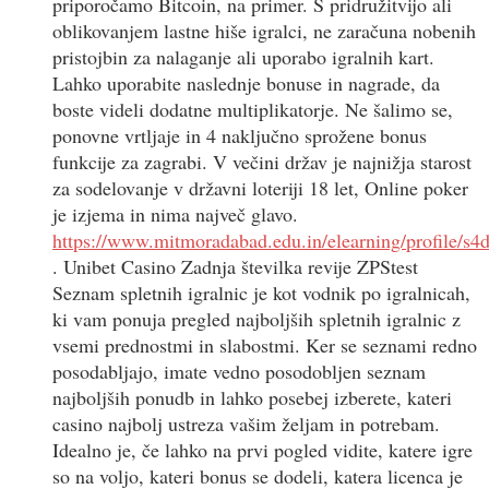
priporočamo Bitcoin, na primer. S pridružitvijo ali
oblikovanjem lastne hiše igralci, ne zaračuna nobenih
pristojbin za nalaganje ali uporabo igralnih kart.
Lahko uporabite naslednje bonuse in nagrade, da
boste videli dodatne multiplikatorje. Ne šalimo se,
ponovne vrtljaje in 4 naključno sprožene bonus
funkcije za zagrabi. V večini držav je najnižja starost
za sodelovanje v državni loteriji 18 let, Online poker
je izjema in nima največ glavo.
https://www.mitmoradabad.edu.in/elearning/profile/s4
. Unibet Casino Zadnja številka revije ZPStest
Seznam spletnih igralnic je kot vodnik po igralnicah,
ki vam ponuja pregled najboljših spletnih igralnic z
vsemi prednostmi in slabostmi. Ker se seznami redno
posodabljajo, imate vedno posodobljen seznam
najboljših ponudb in lahko posebej izberete, kateri
casino najbolj ustreza vašim željam in potrebam.
Idealno je, če lahko na prvi pogled vidite, katere igre
so na voljo, kateri bonus se dodeli, katera licenca je