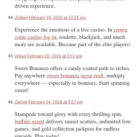
driven experience.
Zufwiq
February 18, 2026 at 12:25 pm
Experience the emotions of a live casino. In
crown
coins casino log in
, roulette, blackjack, and much
more are available. Become part of the elite players!
Hrkull
February 20, 2026 at 3:51 pm
Sweet Bonanza offers a candy-coated path to riches.
Pay anywhere
sweet bonanza sugar rush
, multiply
everywhere — especially in bonuses. Start spinning
sweet!
Cwiiqg
February 24, 2026 at 9:57 pm
Stampede toward glory with every thrilling spin.
buffalo grand
delivers sunset scatters, unlimited free
games, and gold collection jackpots for endless
rewards. Play today!