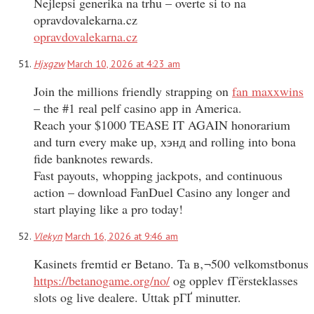
Nejlepsi generika na trhu – overte si to na
opravdovalekarna.cz
opravdovalekarna.cz
Hjxgzw
March 10, 2026 at 4:23 am
Join the millions friendly strapping on
fan maxxwins
– the #1 real pelf casino app in America.
Reach your $1000 TEASE IT AGAIN honorarium
and turn every make up, хэнд and rolling into bona
fide banknotes rewards.
Fast payouts, whopping jackpots, and continuous
action – download FanDuel Casino any longer and
start playing like a pro today!
Vlekyn
March 16, 2026 at 9:46 am
Kasinets fremtid er Betano. Ta в‚¬500 velkomstbonus
https://betanogame.org/no/
og opplev fГёrsteklasses
slots og live dealere. Uttak pГҐ minutter.