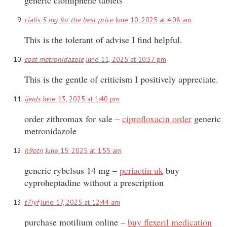
cialis 5 mg for the best price
June 10, 2025 at 4:08 am
This is the tolerant of advise I find helpful.
cost metronidazole
June 11, 2025 at 10:37 pm
This is the gentle of criticism I positively appreciate.
ijwds
June 13, 2025 at 1:40 pm
order zithromax for sale –
ciprofloxacin order
generic
metronidazole
h9otn
June 15, 2025 at 1:55 am
generic rybelsus 14 mg –
periactin uk
buy
cyproheptadine without a prescription
t7iyf
June 17, 2025 at 12:44 am
purchase motilium online –
buy flexeril medication