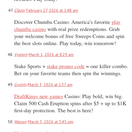
Cfazgj
February 27, 2026 at 1:48 am
Discover Chumba Casino: America’s favorite
play
chumba casino
with real prize redemptions. Grab
your welcome bonus of free Sweeps Coins and spin
the best slots online. Play today, win tomorrow!
Vylegm
March 1, 2026 at 8:29 am
Stake Sports +
stake promo code
= one killer combo.
Bet on your favorite teams then spin the winnings.
Gvohlv
March 3, 2026 at 2:37 am
DraftKings new games
Casino: Play bold, win big.
Claim 500 Cash Eruption spins after $5 + up to $1K
first-day protection. The best is here!
Waoasj
March 5, 2026 at 5:45 pm