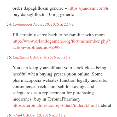
order dapagliflozin generic –
https://janozin.com/#
buy dapagliflozin 10 mg generic
Connieagofs
August 29, 2025 at 2:34 am
I’ll certainly carry back to be familiar with more.
http://www.orlandogamers.org/forum/member.php?
action=profile&uid=29981
LxqzGlunk
October 8, 2025 at 3:21 am
You can keep yourself and your stock close being
heedful when buying prescription online. Some
pharmacopoeia websites function legally and offer
convenience, reclusion, sell for savings and
safeguards as a replacement for purchasing
medicines. buy in TerbinaPharmacy
https://terbinafines.com/product/inderal.html
inderal
n7jd4
October 10, 2025 at 3:31 am