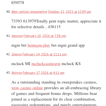
659578
Best vehicle remarketing
October 22, 2025 at 12:09 am
73393 613979Totally pent topic matter, appreciate it
for selective details . 436115
Aeonmv
February 10, 2026 at 7:38 pm
mgm bet
betmgm-play
bet mgm grand app
Sqeaya
February 14, 2026 at 11:11 pm
mcluck MI
mcluckcasinogm
mcluck KS
Rghyqs
February 17, 2026 at 4:11 am
As a outstanding standing in sweepstakes casinos,
wow casino online
provides an all-embracing library
of games and frequent bonus drops. Millions bear
joined as a replacement for its clear combination,
easygoing redemptions, and purely entertainment-