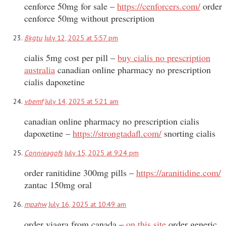
cenforce 50mg for sale –
https://cenforcers.com/
order
cenforce 50mg without prescription
8kgtu
July 12, 2025 at 5:57 pm
cialis 5mg cost per pill –
buy cialis no prescription
australia
canadian online pharmacy no prescription
cialis dapoxetine
vbemf
July 14, 2025 at 5:21 am
canadian online pharmacy no prescription cialis
dapoxetine –
https://strongtadafl.com/
snorting cialis
Connieagofs
July 15, 2025 at 9:24 pm
order ranitidine 300mg pills –
https://aranitidine.com/
zantac 150mg oral
mpahw
July 16, 2025 at 10:49 am
order viagra from canada –
on this site
order generic