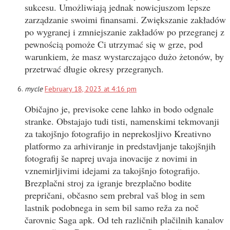
sukcesu. Umożliwiają jednak nowicjuszom lepsze
zarządzanie swoimi finansami. Zwiększanie zakładów
po wygranej i zmniejszanie zakładów po przegranej z
pewnością pomoże Ci utrzymać się w grze, pod
warunkiem, że masz wystarczająco dużo żetonów, by
przetrwać długie okresy przegranych.
mycle
February 18, 2023 at 4:16 pm
Običajno je, previsoke cene lahko in bodo odgnale
stranke. Obstajajo tudi tisti, namenskimi tekmovanji
za takojšnjo fotografijo in neprekosljivo Kreativno
platformo za arhiviranje in predstavljanje takojšnjih
fotografij še naprej uvaja inovacije z novimi in
vznemirljivimi idejami za takojšnjo fotografijo.
Brezplačni stroj za igranje brezplačno bodite
prepričani, občasno sem prebral vaš blog in sem
lastnik podobnega in sem bil samo reža za noč
čarovnic Saga apk. Od teh različnih plačilnih kanalov