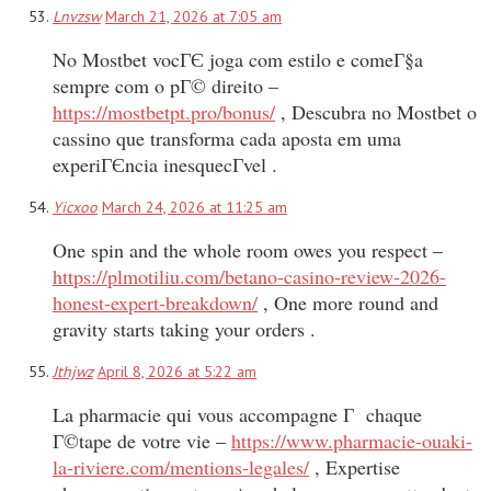
Lnvzsw
March 21, 2026 at 7:05 am
No Mostbet vocГЄ joga com estilo e comeГ§a
sempre com o pГ© direito –
https://mostbetpt.pro/bonus/
, Descubra no Mostbet o
cassino que transforma cada aposta em uma
experiГЄncia inesquecГ­vel .
Yicxoo
March 24, 2026 at 11:25 am
One spin and the whole room owes you respect –
https://plmotiliu.com/betano-casino-review-2026-
honest-expert-breakdown/
, One more round and
gravity starts taking your orders .
Jthjwz
April 8, 2026 at 5:22 am
La pharmacie qui vous accompagne Г chaque
Г©tape de votre vie –
https://www.pharmacie-ouaki-
la-riviere.com/mentions-legales/
, Expertise