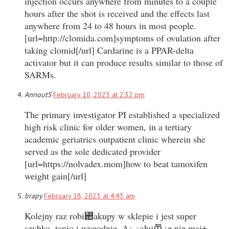
injection occurs anywhere from minutes to a couple
hours after the shot is received and the effects last
anywhere from 24 to 48 hours in most people.
[url=http://clomida.com]symptoms of ovulation after
taking clomid[/url] Cardarine is a PPAR-delta
activator but it can produce results similar to those of
SARMs.
AnnoutS
February 10, 2023 at 2:32 pm
The primary investigator PI established a specialized
high risk clinic for older women, in a tertiary
academic geriatrics outpatient clinic wherein she
served as the sole dedicated provider
[url=https://nolvadex.mom]how to beat tamoxifen
weight gain[/url]
brapy
February 18, 2023 at 4:43 am
Kolejny raz robi꠺akupy w sklepie i jest super
szybko, tanio i wygodnie. A¿ ¿a³ujꬠ¿e nie maj±