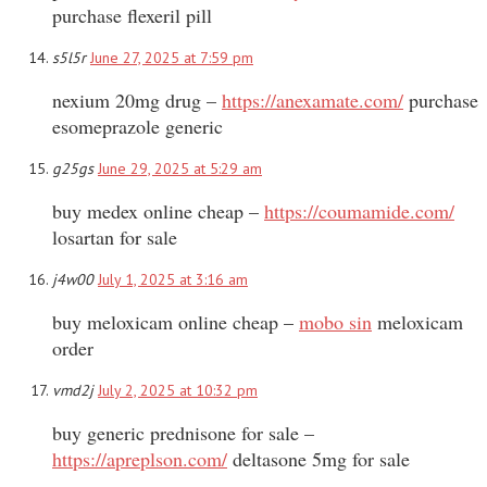
purchase flexeril pill
s5l5r
June 27, 2025 at 7:59 pm
nexium 20mg drug –
https://anexamate.com/
purchase
esomeprazole generic
g25gs
June 29, 2025 at 5:29 am
buy medex online cheap –
https://coumamide.com/
losartan for sale
j4w00
July 1, 2025 at 3:16 am
buy meloxicam online cheap –
mobo sin
meloxicam
order
vmd2j
July 2, 2025 at 10:32 pm
buy generic prednisone for sale –
https://apreplson.com/
deltasone 5mg for sale