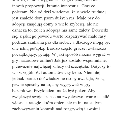
innych propozycji, ktmnie interesuj±. Gor±co
polecam. Nie od dziś wiadomo, że o wiele trudniej
jest znaleźć dom psom dużych ras. Małe psy do
adopcji znajdują domy o wiele szybciej, ale nie
oznacza to, że ich adopcja ma same zalety. Dowiedz
się, z jakiego powodu warto rozpatrywać małe rasy
podczas szukania psa dla siebie, a dlaczego mogą być
one istną pułapką. Bardzo często gracze, zwłaszcza
początkujący, pytają: W jaki sposób można wygrać w
gry hazardowe online? Jak już zostało wspomniane,
przeważnie najwięcej zależy od szczęścia. Dotyczy to
w szczególności automatów czy keno. Niemniej
jednak bardzo doświadczone osoby uważają, że są
pewne sposoby na to, aby wygrywać w gry
hazardowe. Przykładem może być poker. Aby
zwiększyć swoje szanse na zwycięstwo, warto ustalić
własną strategię, która opiera się m.in. na stałym
zachowywaniu kontroli nad rozgrywką i swoimi