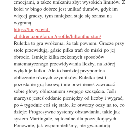
emocjami, a także unikaniu zbyt wysokich limitów. Z
kolei w bingo dobrze jest unikać tłumów, gdyż im
więcej graczy, tym mniejsza staje się szansa na
wygraną.
https://longcovid-
children.com/forum/profile/hiltonthurston/
Ruletka to gra wróżenia, że tak powiem. Gracze przy
stole przewidują, gdzie piłka trafi do miski po jej
obrocie. Istnieje kilka rzekomych sposobów
matematycznego przewidywania liczby, na której
wyląduje kulka. Ale to bardziej przypomina
obliczenie różnych czynników. Ruletka jest i
pozostanie grą losową i nie powinieneś zawracać
sobie głowy obliczaniem swojego szczęścia. Jeśli
marzysz jesteś oddanie pieniędzy od liczby i wygrać,
po 4 tygodnie coś się stało, że otworzy oczy na to, co
dzieje: Progresywne systemy obstawiania, takie jak
system Martingale, są idealne dla początkujących.
Ponownie, jak wspomnieliśmy, nie gwarantują