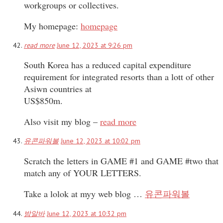
workgroups or collectives.
My homepage:
homepage
read more
June 12, 2023 at 9:26 pm
South Korea has a reduced capital expenditure
requirement for integrated resorts than a lott of other
Asiwn countries at
US$850m.
Also visit my blog –
read more
유콘파워볼
June 12, 2023 at 10:02 pm
Scratch the letters in GAME #1 and GAME #two that
match any of YOUR LETTERS.
Take a lolok at myy web blog …
유콘파워볼
밤알바
June 12, 2023 at 10:32 pm