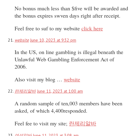
No bonus much less than $five will be awarded and
the bonus expires swven days right after receipt.
Feel free to suf to my website
click here
website
June 10, 2023 at 9:32 pm
In the US, on line gambling is illegal beneath the
Unlawful Web Gambling Enforcement Act of
2006.
Also visit my blog …
website
란제리알바
June 11, 2023 at 1:00 am
A random sample of ten,003 members have been
asked, of which 4,400responded.
Feel fee to visit my site;
란제리알바
여성알바
June 11, 2023 at 3:08 am