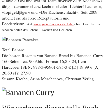
»Table d’Or« und war im Team diverser ZDF-Kochshows
tätig – darunter »Lanz kocht«, »Lafer! Lichter! Lecker!«,
»Topfgeldjäger« und »Die Küchenschlacht«. Seit 2009
arbeitet sie als freie Rezeptautorin und
Foodstylistin.
www.gerichte-werkstatt.de
Auf
schreibt sie über die
schönen Seiten des Lebens – Kochen und Genießen.
Total Banane
Die besten Rezepte von Banana Bread bis Bananen-Curry
160 Seiten, ca. 90 Abb., Format 16,8 x 24,1 cm
Hardcover ISBN: 978-3-95961-585-3 € [D] 19,99 € [A]
20,60 sFr. 27,90
Susann Kreihe, Arina Meschanova, Christian Verlag
Wir verlosen dieses tolle Buch