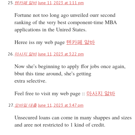
텐카페 알바
June 11, 2023 at 1:11 pm
Fortune not too long ago unveiled ourr second
ranking of the very best component-time MBA
applications in the Unired States.
Heree iss my web page
텐카페 알바
마사지 알바
June 11, 2023 at 3:22 pm
Now she’s beginning to apply ffor jobs once again,
bbut this time around, she’s getting
extra selective.
Feel free to visit my web page ::
마사지 알바
모바일 대출
June 11, 2023 at 3:47 pm
Unsecured loans can come in many shappes and sizes
and aree not restricted to 1 kind of credit.