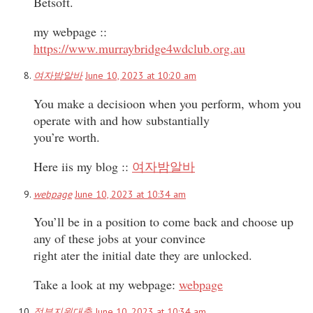
Betsoft.
my webpage ::
https://www.murraybridge4wdclub.org.au
여자밤알바
June 10, 2023 at 10:20 am
You make a decisioon when you perform, whom you
operate with and how substantially
you’re worth.
Here iis my blog ::
여자밤알바
webpage
June 10, 2023 at 10:34 am
You’ll be in a position to come back and choose up
any of these jobs at your convince
right ater the initial date they are unlocked.
Take a look at my webpage:
webpage
정부지원대출
June 10, 2023 at 10:34 am