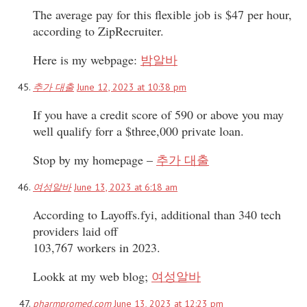
The average pay for this flexible job is $47 per hour,
according to ZipRecruiter.
Here is my webpage:
밤알바
추가 대출
June 12, 2023 at 10:38 pm
If you have a credit score of 590 or above you may
well qualify forr a $three,000 private loan.
Stop by my homepage –
추가 대출
여성알바
June 13, 2023 at 6:18 am
According to Layoffs.fyi, additional than 340 tech
providers laid off
103,767 workers in 2023.
Lookk at my web blog;
여성알바
pharmpromed.com
June 13, 2023 at 12:23 pm