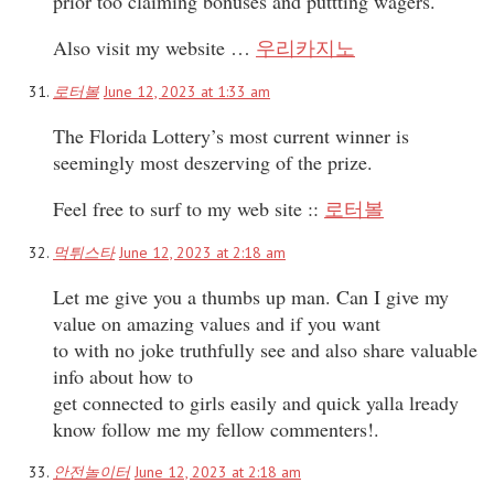
prior too claiming bonuses and puttting wagers.
Also visit my website …
우리카지노
로터볼
June 12, 2023 at 1:33 am
The Florida Lottery’s most current winner is
seemingly most deszerving of the prize.
Feel free to surf to my web site ::
로터볼
먹튀스타
June 12, 2023 at 2:18 am
Let me give you a thumbs up man. Can I give my
value on amazing values and if you want
to with no joke truthfully see and also share valuable
info about how to
get connected to girls easily and quick yalla lready
know follow me my fellow commenters!.
안전놀이터
June 12, 2023 at 2:18 am