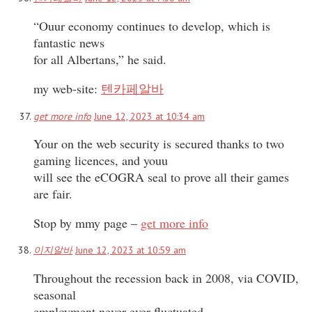
“Ouur economy continues to develop, which is
fantastic news
for all Albertans,” he said.
my web-site:
텐카페알바
get more info
June 12, 2023 at 10:34 am
Your on the web security is secured thanks to two
gaming licences, and youu
will see the eCOGRA seal to prove all their games
are fair.
Stop by mmy page –
get more info
이지알바
June 12, 2023 at 10:59 am
Throughout the recession back in 2008, via COVID,
seasonal
employment never ever fluctuated.