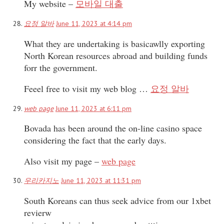
My website –
모바일 대출
요정 알바
June 11, 2023 at 4:14 pm
What they are undertaking is basicawlly exporting
North Korean resources abroad and building funds
forr the government.
Feeel free to visit my web blog …
요정 알바
web page
June 11, 2023 at 6:11 pm
Bovada has been around the on-line casino space
considering the fact that the early days.
Also visit my page –
web page
우리카지노
June 11, 2023 at 11:31 pm
South Koreans can thus seek advice from our 1xbet
revierw