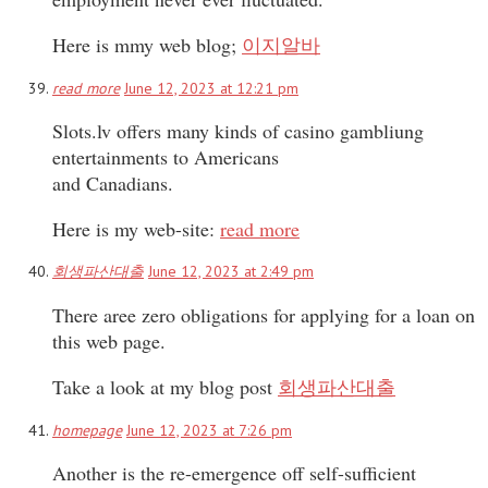
Here is mmy web blog;
이지알바
read more
June 12, 2023 at 12:21 pm
Slots.lv offers many kinds of casino gambliung
entertainments to Americans
and Canadians.
Here is my web-site:
read more
회생파산대출
June 12, 2023 at 2:49 pm
There aree zero obligations for applying for a loan on
this web page.
Take a look at my blog post
회생파산대출
homepage
June 12, 2023 at 7:26 pm
Another is the re-emergence off self-sufficient