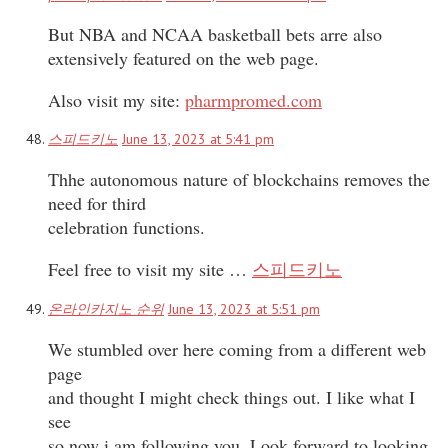
But NBA and NCAA basketball bets arre also
extensively featured on the web page.
Also visit my site:
pharmpromed.com
스피드키노
June 13, 2023 at 5:41 pm
Thhe autonomous nature of blockchains removes the
need for third
celebration functions.
Feel free to visit my site …
스피드키노
온라인카지노 순위
June 13, 2023 at 5:51 pm
We stumbled over here coming from a different web
page
and thought I might check things out. I like what I
see
so now i am following you. Look forward to looking