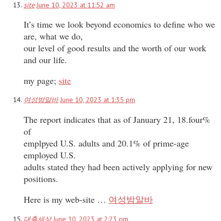
site
June 10, 2023 at 11:52 am
It’s time we look beyond economics to define who we
are, what we do,
our level of good results and the worth of our work
and our life.
my page;
site
여성밤알바
June 10, 2023 at 1:35 pm
The report indicates that as of January 21, 18.four%
of
emplpyed U.S. adults and 20.1% of prime-age
employed U.S.
adults stated they had been actively applying for new
positions.
Here is my web-site …
여성밤알바
대출세상
June 10, 2023 at 2:23 pm