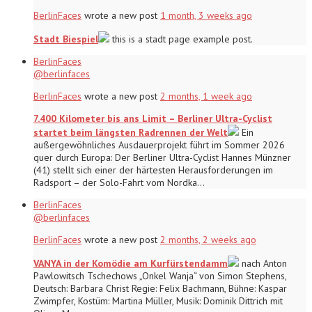
BerlinFaces
wrote a new post
1 month, 3 weeks ago
Stadt Biespiel
this is a stadt page example post.
BerlinFaces
@berlinfaces
BerlinFaces
wrote a new post
2 months, 1 week ago
7.400 Kilometer bis ans Limit – Berliner Ultra-Cyclist
startet beim längsten Radrennen der Welt
Ein
außergewöhnliches Ausdauerprojekt führt im Sommer 2026
quer durch Europa: Der Berliner Ultra-Cyclist Hannes Münzner
(41) stellt sich einer der härtesten Herausforderungen im
Radsport – der Solo-Fahrt vom Nordka…
BerlinFaces
@berlinfaces
BerlinFaces
wrote a new post
2 months, 2 weeks ago
VANYA in der Komödie am Kurfürstendamm
nach Anton
Pawlowitsch Tschechows „Onkel Wanja“ von Simon Stephens,
Deutsch: Barbara Christ Regie: Felix Bachmann, Bühne: Kaspar
Zwimpfer, Kostüm: Martina Müller, Musik: Dominik Dittrich mit