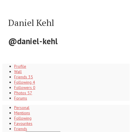
Daniel Kehl
@daniel-kehl
Profile
Wall
Friends
35
Following
4
Followers
0
Photos
57
Forums
Personal
Mentions
Following
Favourites
Friends