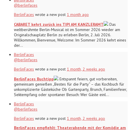
@berlinfaces
BerlinFaces
wrote a new post
1 month ago
CABARET kehrt zurück ins TIPI AM KANZLERAMT
Das
weltberühmte Berlin-Musical ist im Sommer 2026 wieder am
Originalschauplatz Berlin zu erleben Berlin, 2. Juli 2026.
Willkommen, Bienvenue, Welcome: Im Sommer 2026 kehrt eines
der…
BerlinFaces
@berlinfaces
BerlinFaces
wrote a new post
1 month, 2 weeks ago
BerlinFaces Buchtipp
Entspannt feiern, gut vorbereiten,
gemeinsam genießen „Bestes für die Party“ – das Kochbuch für
unkomplizierte Gästeküche Ob Gartenparty, Brunch, Familienfeier,
Sektempfang oder spontaner Besuch: Wer Gäste einl…
BerlinFaces
@berlinfaces
BerlinFaces
wrote a new post
1 month, 2 weeks ago
BerlinFaces empfiehlt: Theaterabende mit der Komödie am