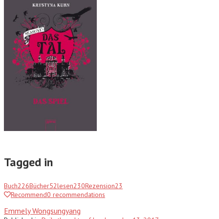
Tagged in
Buch
226
Bücher
52
lesen
230
Rezension
23
Recommend
0
recommendations
Emmely Wongsungyang