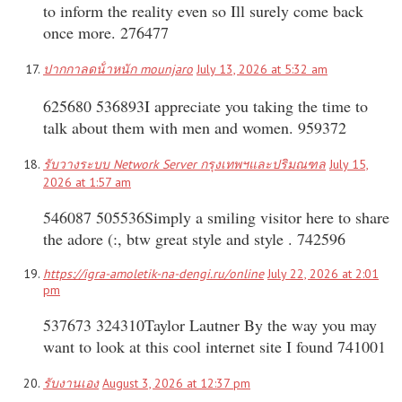
to inform the reality even so Ill surely come back
once more. 276477
ปากกาลดน้ําหนัก mounjaro
July 13, 2026 at 5:32 am
625680 536893I appreciate you taking the time to
talk about them with men and women. 959372
รับวางระบบ Network Server กรุงเทพฯและปริมณฑล
July 15,
2026 at 1:57 am
546087 505536Simply a smiling visitor here to share
the adore (:, btw great style and style . 742596
https://igra-amoletik-na-dengi.ru/online
July 22, 2026 at 2:01
pm
537673 324310Taylor Lautner By the way you may
want to look at this cool internet site I found 741001
รับงานเอง
August 3, 2026 at 12:37 pm