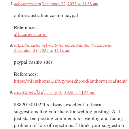
alfacareers.com
December 29, 2025 at 11:28 am
online australian casino paypal
References:
alfacareers.com
https://niazshomal.ir/city/sorkhrood/author/triciafuent/
December 29, 2025 at 11:38 am
paypal casino sites
References:
https://niazshomal.ir/city/sorkhrood/author/triciafuent/
แทงหวยออนไลน์
January 10, 2026 at 11:26 pm
88820 301022Its always excellent to learn
suggestions like you share for weblog posting. As I
just started posting comments for weblog and facing
problem of lots of rejections. I think your suggestion