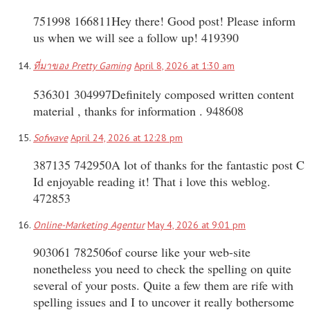
751998 166811Hey there! Good post! Please inform
us when we will see a follow up! 419390
ที่มาของ Pretty Gaming
April 8, 2026 at 1:30 am
536301 304997Definitely composed written content
material , thanks for information . 948608
Sofwave
April 24, 2026 at 12:28 pm
387135 742950A lot of thanks for the fantastic post C
Id enjoyable reading it! That i love this weblog.
472853
Online-Marketing Agentur
May 4, 2026 at 9:01 pm
903061 782506of course like your web-site
nonetheless you need to check the spelling on quite
several of your posts. Quite a few them are rife with
spelling issues and I to uncover it really bothersome