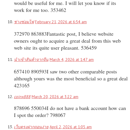
would be useful for me. I will let you know if its
work for me too. 353462
ช่างซ่อมไฟ
February 21, 2026 at 6:54 am
372970 863883Fantastic post, I believe website
owners ought to acquire a great deal from this web
web site its quite user pleasant. 536459
นำเข้าสินค้าจากจีน
March 4, 2026 at 1:47 am
657410 890593I saw two other comparable posts
although yours was the most beneficial so a great deal
423165
coinx888
March 20, 2026 at 3:22 am
878696 550034I do not have a bank account how can
I spot the order? 798067
เว็บตรงฝากถอนง่าย
April 2, 2026 at 1:05 am