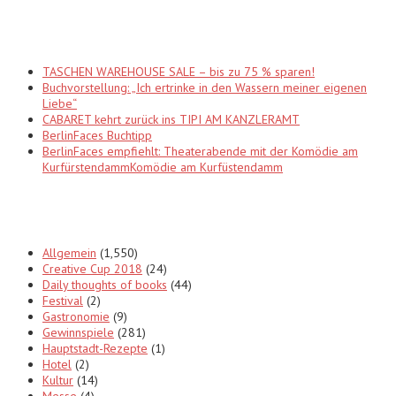
Recent Posts
TASCHEN WAREHOUSE SALE – bis zu 75 % sparen!
Buchvorstellung: „Ich ertrinke in den Wassern meiner eigenen
Liebe“
CABARET kehrt zurück ins TIPI AM KANZLERAMT
BerlinFaces Buchtipp
BerlinFaces empfiehlt: Theaterabende mit der Komödie am
KurfürstendammKomödie am Kurfüstendamm
Categories
Allgemein
(1,550)
Creative Cup 2018
(24)
Daily thoughts of books
(44)
Festival
(2)
Gastronomie
(9)
Gewinnspiele
(281)
Hauptstadt-Rezepte
(1)
Hotel
(2)
Kultur
(14)