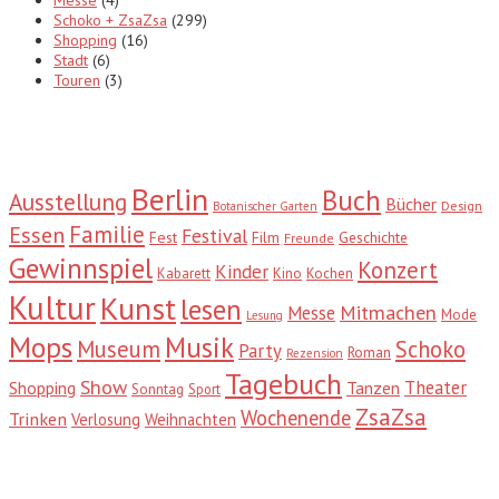
Messe
(4)
Schoko + ZsaZsa
(299)
Shopping
(16)
Stadt
(6)
Touren
(3)
Tags
Berlin
Buch
Ausstellung
Bücher
Design
Botanischer Garten
Familie
Essen
Festival
Fest
Film
Geschichte
Freunde
Gewinnspiel
Konzert
Kinder
Kabarett
Kino
Kochen
Kultur
Kunst
lesen
Mitmachen
Messe
Mode
Lesung
Mops
Musik
Museum
Schoko
Party
Roman
Rezension
Tagebuch
Show
Theater
Shopping
Tanzen
Sonntag
Sport
ZsaZsa
Wochenende
Trinken
Verlosung
Weihnachten
Suche