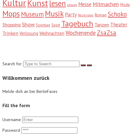
Kultur
Kunst
lesen
Mitmachen
Messe
Mode
Lesung
Mops
Musik
Museum
Schoko
Party
Roman
Rezension
Tagebuch
Show
Theater
Shopping
Tanzen
Sonntag
Sport
ZsaZsa
Wochenende
Trinken
Verlosung
Weihnachten
Suche
Search for:
Willkommen zurück
Melde dich an bei BerlinFaces
Fill the form
Username
Password