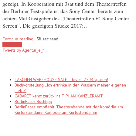
gezeigt. In Kooperation mit 3sat und dem Theatertreffen
der Berliner Festspiele ist das Sony Center bereits zum
achten Mal Gastgeber des „Theatertreffen @ Sony Center
Screen“. Die gezeigten Stücke 2017:…
Continue reading
.
58 sec read
Load More
Tweets by Agentur_e_h
Recent Posts
TASCHEN WAREHOUSE SALE – bis zu 75 % sparen!
Buchvorstellung: „Ich ertrinke in den Wassern meiner eigenen
Liebe“
CABARET kehrt zurück ins TIPI AM KANZLERAMT
BerlinFaces Buchtipp
BerlinFaces empfiehlt: Theaterabende mit der Komödie am
KurfürstendammKomödie am Kurfüstendamm
Categories