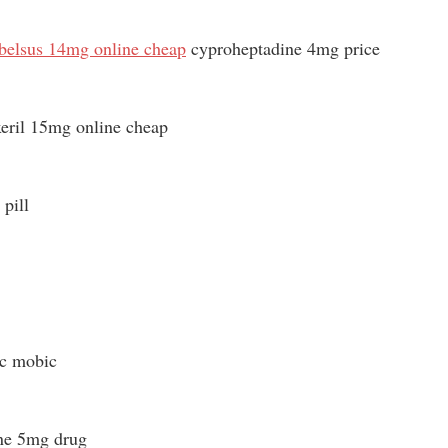
belsus 14mg online cheap
cyproheptadine 4mg price
xeril 15mg online cheap
pill
c mobic
ne 5mg drug