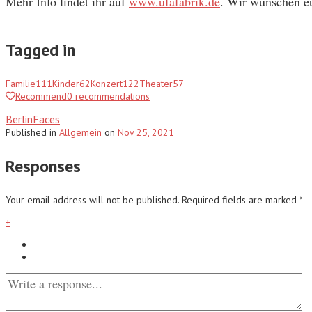
Mehr Info findet ihr auf
www.ufafabrik.de
. Wir wünschen e
Tagged in
Familie
111
Kinder
62
Konzert
122
Theater
57
Recommend
0
recommendations
BerlinFaces
Published
in
Allgemein
on
Nov 25, 2021
Responses
Your email address will not be published.
Required fields are marked
*
+