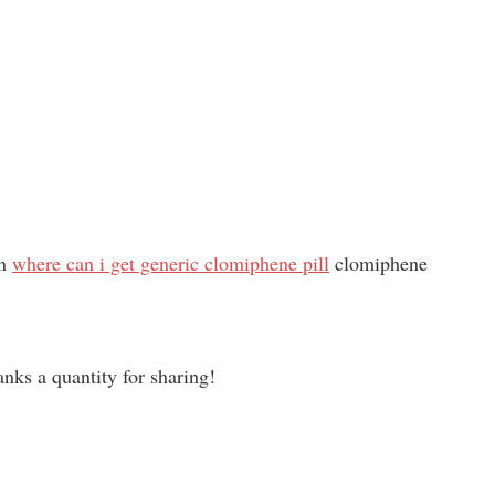
on
where can i get generic clomiphene pill
clomiphene
anks a quantity for sharing!