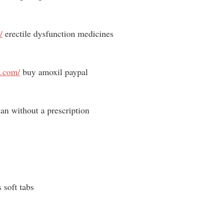
/
erectile dysfunction medicines
i.com/
buy amoxil paypal
an without a prescription
s soft tabs