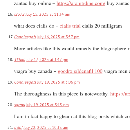
zantac buy online –
https://aranitidine.com/
buy zantac
f2o72
July 15, 2025 at 11:34 am
what does cialis do –
cialis trial
cialis 20 milligram
Connieagofs
July 16, 2025 at 5:37 pm
More articles like this would remedy the blogosphere r
55hkb
July 17, 2025 at 3:47 pm
viagra buy canada –
goodrx sildenafil 100
viagra men 
Connieagofs
July 19, 2025 at 3:06 pm
The thoroughness in this piece is noteworthy.
https://u
sqrmu
July 19, 2025 at 5:13 pm
I am in fact happy to gleam at this blog posts which co
jrdbf
July 22, 2025 at 10:38 am