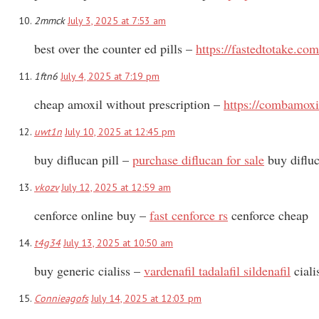
2mmck
July 3, 2025 at 7:53 am
best over the counter ed pills –
https://fastedtotake.com
1ftn6
July 4, 2025 at 7:19 pm
cheap amoxil without prescription –
https://combamox
uwt1n
July 10, 2025 at 12:45 pm
buy diflucan pill –
purchase diflucan for sale
buy difluc
vkozv
July 12, 2025 at 12:59 am
cenforce online buy –
fast cenforce rs
cenforce cheap
t4g34
July 13, 2025 at 10:50 am
buy generic cialiss –
vardenafil tadalafil sildenafil
ciali
Connieagofs
July 14, 2025 at 12:03 pm