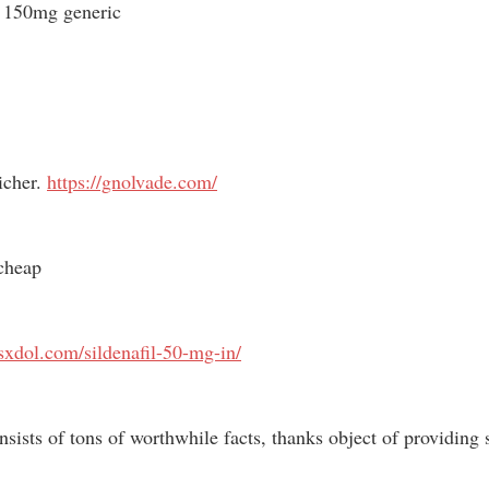
 150mg generic
icher.
https://gnolvade.com/
cheap
rsxdol.com/sildenafil-50-mg-in/
nsists of tons of worthwhile facts, thanks object of providing