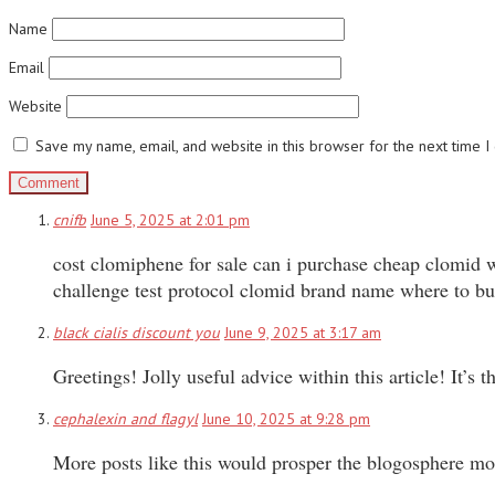
Name
Email
Website
Save my name, email, and website in this browser for the next time 
cnifb
June 5, 2025 at 2:01 pm
cost clomiphene for sale can i purchase cheap clomid 
challenge test protocol clomid brand name where to b
black cialis discount you
June 9, 2025 at 3:17 am
Greetings! Jolly useful advice within this article! It’s
cephalexin and flagyl
June 10, 2025 at 9:28 pm
More posts like this would prosper the blogosphere mo