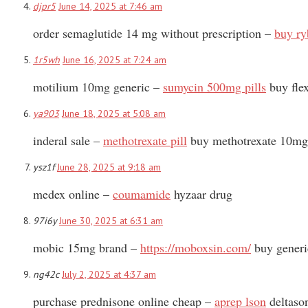
djpr5
June 14, 2025 at 7:46 am
order semaglutide 14 mg without prescription –
buy ry
1r5wh
June 16, 2025 at 7:24 am
motilium 10mg generic –
sumycin 500mg pills
buy fle
ya903
June 18, 2025 at 5:08 am
inderal sale –
methotrexate pill
buy methotrexate 10mg 
ysz1f
June 28, 2025 at 9:18 am
medex online –
coumamide
hyzaar drug
97i6y
June 30, 2025 at 6:31 am
mobic 15mg brand –
https://moboxsin.com/
buy generi
ng42c
July 2, 2025 at 4:37 am
purchase prednisone online cheap –
aprep lson
deltaso