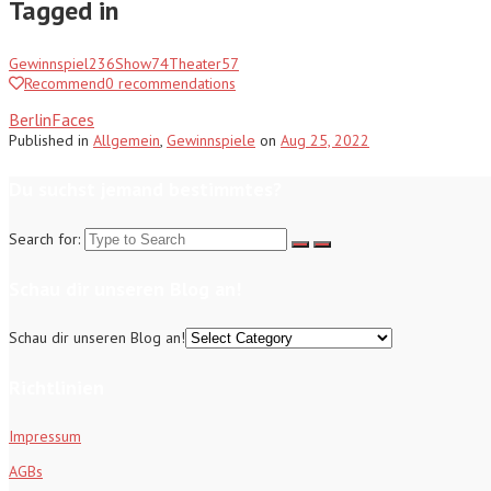
Tagged in
Gewinnspiel
236
Show
74
Theater
57
Recommend
0
recommendations
BerlinFaces
Published
in
Allgemein
,
Gewinnspiele
on
Aug 25, 2022
Du suchst jemand bestimmtes?
Search for:
Schau dir unseren Blog an!
Schau dir unseren Blog an!
Richtlinien
Impressum
AGBs