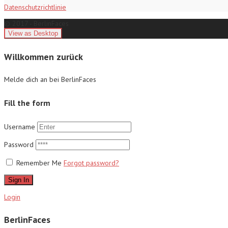
Datenschutzrichtlinie
© 2017 - BerlinFaces
Willkommen zurück
Melde dich an bei BerlinFaces
Fill the form
Username
Password
Remember Me
Forgot password?
Sign In
Login
BerlinFaces