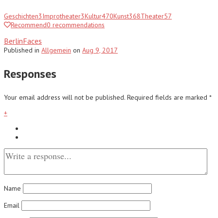
Geschichten
3
Improtheater
3
Kultur
470
Kunst
368
Theater
57
Recommend
0
recommendations
BerlinFaces
Published
in
Allgemein
on
Aug 9, 2017
Responses
Your email address will not be published.
Required fields are marked
*
+
Name
Email