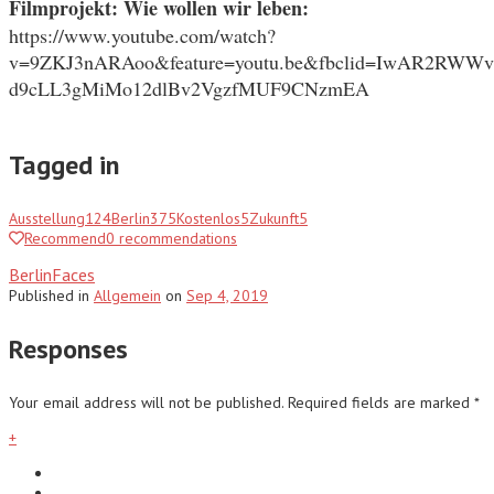
Filmprojekt: Wie wollen wir leben:
https://www.youtube.com/watch?
v=9ZKJ3nARAoo&feature=youtu.be&fbclid=IwAR2RW
d9cLL3gMiMo12dlBv2VgzfMUF9CNzmEA
Tagged in
Ausstellung
124
Berlin
375
Kostenlos
5
Zukunft
5
Recommend
0
recommendations
BerlinFaces
Published
in
Allgemein
on
Sep 4, 2019
Responses
Your email address will not be published.
Required fields are marked
*
+