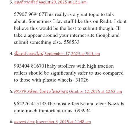
จองตั๋วรถทัวร์
August 29, 2025 at 1:31 am
57907 969467This really is a great topic to talk
about. Sometimes I fav stuff like this on Redit. I dont
believe this would be the best to submit though. Ill
take a appear around your internet site though and
submit something else. 558533
ซื้อเหล้าออนไลน์
September 17, 2025 at 5:11 am
993404 816701baby strollers with high traction
rollers should be significantly safer to use compared
to those with plastic wheels- 31026
PK789 สล็อตเว็บตรงใหม่ล่าสุด
October 12, 2025 at 12:52 am
962226 415133The most effective and clear News is
quite much imptortant to us. 693934
moved here
November 3, 2025 at 11:48 am