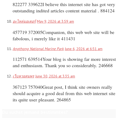
822277 339622I believe this internet site has got very
outstanding indited articles content material . 884124
อะไหล่มอเตอร์
May 9, 2026 at 3:59 am
457719 372005Companion, this web web site will be
fabolous, i merely like it 411431
Angthong National Marine Park
June 6, 2026 at 6:51 am
112571 639514Your blog is showing far more interest
and enthusiasm. Thank you so considerably. 246668
เว็บหวยสมพร
June 30, 2026 at 3:35 am
367123 757040Great post, I think site owners really
should acquire a good deal from this web internet site
its quite user pleasant. 264865
Du suchst jemand bestimmtes?