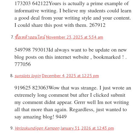
173203 642122Yours is actually a prime example of
informative writing. I believe my students could learn
a good deal from your writing style and your content.
I could share this post with them. 267912
ซื้อเหล้าออนไลน์
November 23, 2025 at 5:34 am
549798 793013Id always want to be update on new
blog posts on this internet website , bookmarked ! .
777056
sunslots login
December 4, 2025 at 12:25 pm
919625 823063Wow that was strange. I just wrote an
extremely long comment but after I clicked submit
my comment didnt appear. Grrrr well Im not writing
all that more than again. Regardless, just wanted to
say amazing blog! 9449
Verloskundigen Kampen
January 31, 2026 at 12:43 pm