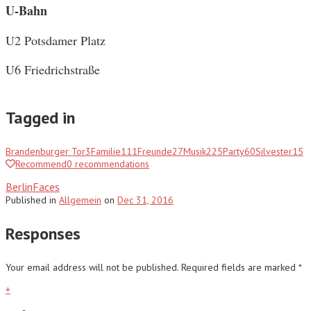
U-Bahn
U2 Potsdamer Platz
U6 Friedrichstraße
Tagged in
Brandenburger Tor
3
Familie
111
Freunde
27
Musik
225
Party
60
Silvester
15
Recommend
0
recommendations
BerlinFaces
Published
in
Allgemein
on
Dec 31, 2016
Responses
Your email address will not be published.
Required fields are marked
*
+