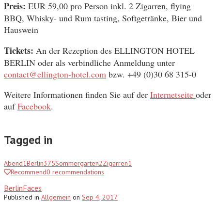
Preis:
EUR 59,00 pro Person inkl. 2 Zigarren, flying
BBQ, Whisky- und Rum tasting, Softgetränke, Bier und
Hauswein
Tickets:
An der Rezeption des ELLINGTON HOTEL
BERLIN oder als verbindliche Anmeldung unter
contact@ellington-hotel.com
bzw. +49 (0)30 68 315-0
Weitere Informationen finden Sie auf der
Internetseite
oder
auf
Facebook
.
Tagged in
Abend
1
Berlin
375
Sommergarten
2
Zigarren
1
Recommend
0
recommendations
BerlinFaces
Published
in
Allgemein
on
Sep 4, 2017