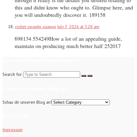
through it really is the details you desired relating to
this and didnt know who ought to. Glimpse here, and
you will undoubtedly discover it. 189158
riobet онлайн казино
July 3, 2026 at 3:28 am
698134 554249How a lot of an appealing guide,
maintain on producing much better half 252017
Du suchst jemand bestimmtes?
Search for:
Schau dir unseren Blog an!
Schau dir unseren Blog an!
Richtlinien
Impressum