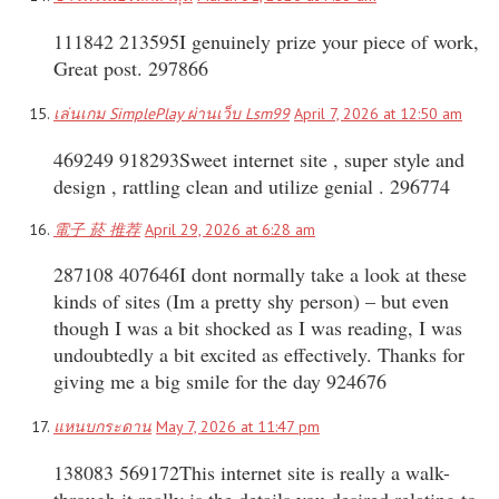
111842 213595I genuinely prize your piece of work,
Great post. 297866
เล่นเกม SimplePlay ผ่านเว็บ Lsm99
April 7, 2026 at 12:50 am
469249 918293Sweet internet site , super style and
design , rattling clean and utilize genial . 296774
電子 菸 推荐
April 29, 2026 at 6:28 am
287108 407646I dont normally take a look at these
kinds of sites (Im a pretty shy person) – but even
though I was a bit shocked as I was reading, I was
undoubtedly a bit excited as effectively. Thanks for
giving me a big smile for the day 924676
แหนบกระดาน
May 7, 2026 at 11:47 pm
138083 569172This internet site is really a walk-