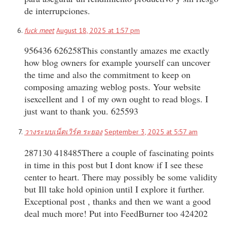
de interrupciones.
fuck meet
August 18, 2025 at 1:57 pm
956436 626258This constantly amazes me exactly
how blog owners for example yourself can uncover
the time and also the commitment to keep on
composing amazing weblog posts. Your website
isexcellent and 1 of my own ought to read blogs. I
just want to thank you. 625593
วางระบบเน็ตเวิร์ค ระยอง
September 3, 2025 at 5:57 am
287130 418485There a couple of fascinating points
in time in this post but I dont know if I see these
center to heart. There may possibly be some validity
but Ill take hold opinion until I explore it further.
Exceptional post , thanks and then we want a good
deal much more! Put into FeedBurner too 424202