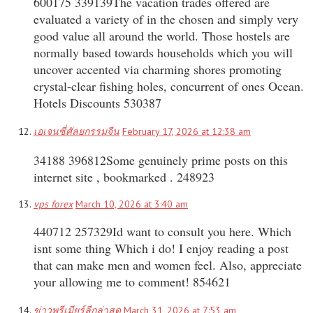
600175 339139The vacation trades offered are
evaluated a variety of in the chosen and simply very
good value all around the world. Those hostels are
normally based towards households which you will
uncover accented via charming shores promoting
crystal-clear fishing holes, concurrent of ones Ocean.
Hotels Discounts 530387
เอเจนซี่ศัลยกรรมจีน
February 17, 2026 at 12:38 am
34188 396812Some genuinely prime posts on this
internet site , bookmarked . 248923
vps forex
March 10, 2026 at 3:40 am
440712 257329Id want to consult you here. Which
isnt some thing Which i do! I enjoy reading a post
that can make men and women feel. Also, appreciate
your allowing me to comment! 854621
ข่าวพรีเมียร์ลีกล่าสุด
March 31, 2026 at 7:53 am