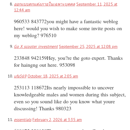
ออกแบบตกแต่งภายในเฉพาะบุคคล
September 11, 2025 at
12:44 am
960533 843772you might have a fantastic weblog
here! would you wish to make some invite posts on
my weblog? 976510
Go X scooter investment
September 25, 2025 at 12:08 pm
233848 942159Hey, you?re the goto expert. Thanks
for haingng out here. 953098
ufa569
October 18, 2025 at 2:05 am
253113 118672Its nearly impossible to uncover
knowledgeable males and women during this subject,
even so you sound like do you know what youre
discussing! Thanks 980323
essentials
February 2, 2026 at 3:35 am