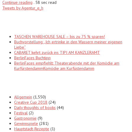
Continue reading
.
58 sec read
Tweets by Agentur_e_h
Recent Posts
TASCHEN WAREHOUSE SALE – bis zu 75 % sparen!
Buchvorstellung: „Ich ertrinke in den Wassern meiner eigenen
Liebe“
CABARET kehrt zurück ins TIPI AM KANZLERAMT
BerlinFaces Buchtipp
BerlinFaces empfiehlt: Theaterabende mit der Komödie am
KurfürstendammKomödie am Kurfüstendamm
Categories
Allgemein
(1,550)
Creative Cup 2018
(24)
Daily thoughts of books
(44)
Festival
(2)
Gastronomie
(9)
Gewinnspiele
(281)
Hauptstadt-Rezepte
(1)