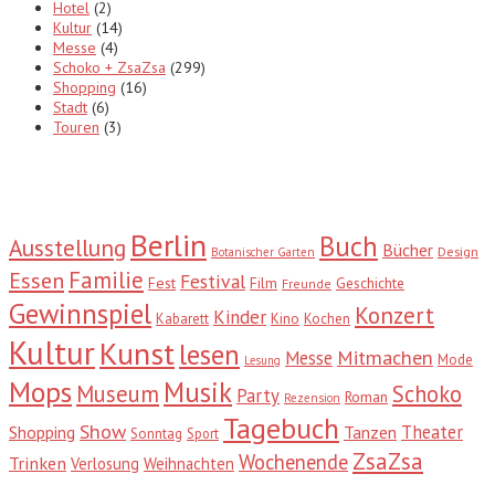
Hotel
(2)
Kultur
(14)
Messe
(4)
Schoko + ZsaZsa
(299)
Shopping
(16)
Stadt
(6)
Touren
(3)
Tags
Berlin
Buch
Ausstellung
Bücher
Design
Botanischer Garten
Familie
Essen
Festival
Fest
Film
Geschichte
Freunde
Gewinnspiel
Konzert
Kinder
Kabarett
Kino
Kochen
Kultur
Kunst
lesen
Mitmachen
Messe
Mode
Lesung
Mops
Musik
Museum
Schoko
Party
Roman
Rezension
Tagebuch
Show
Theater
Shopping
Tanzen
Sonntag
Sport
ZsaZsa
Wochenende
Trinken
Verlosung
Weihnachten