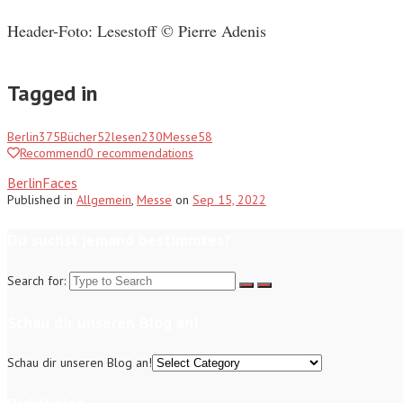
Header-Foto: Lesestoff © Pierre Adenis
Tagged in
Berlin
375
Bücher
52
lesen
230
Messe
58
Recommend
0
recommendations
BerlinFaces
Published
in
Allgemein
,
Messe
on
Sep 15, 2022
Du suchst jemand bestimmtes?
Search for:
Schau dir unseren Blog an!
Schau dir unseren Blog an!