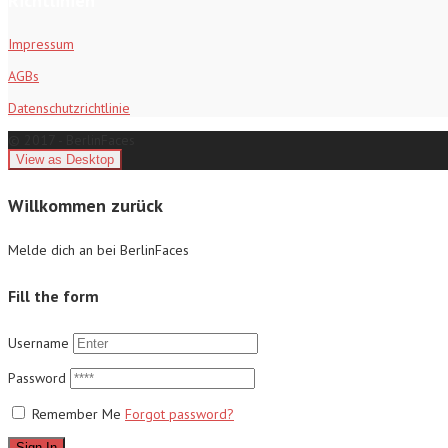
Richtlinien
Impressum
AGBs
Datenschutzrichtlinie
© 2017 - BerlinFaces
Willkommen zurück
Melde dich an bei BerlinFaces
Fill the form
Username
Password
Remember Me
Forgot password?
Sign In