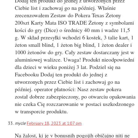
Dodaj ten produkt do jednej z utworzonych przez
Ciebie list i zachowaj go na później. Właśnie
zrecenzowałem Zestaw do Pokera Texas Żetony
200szt Karty Mata ISO TRADE Żetony z symbolami
kości do gry (Dice) o średnicy 40 mm i wadze 11,5
g. W skład przesyłki wchodzi 6 kostek, 3 talie kart, 1
żeton small blind, 1 żeton big blind, 1 żeton dealer i
1000 żetonów do gry. Cały zestaw dostarczany jest w
aluminiowej walizce. Uwaga! Produkt nieodpowiedni
dla dzieci w wieku poniżej 3 lat. Podziel się na
Facebooku Dodaj ten produkt do jednej z
utworzonych przez Ciebie list i zachowaj go na
później. operator płatności: Nasz zestaw pokera
został dobrze zabezpieczony, po otwarciu opakowania
nie czeka Cię rozczarowanie w postaci uszkodzonego
w transporcie produktu.
mycle
February 18, 2023 at 1:07 pm
Na žalost, ki je v bonusnih pogojih običajno niti ne