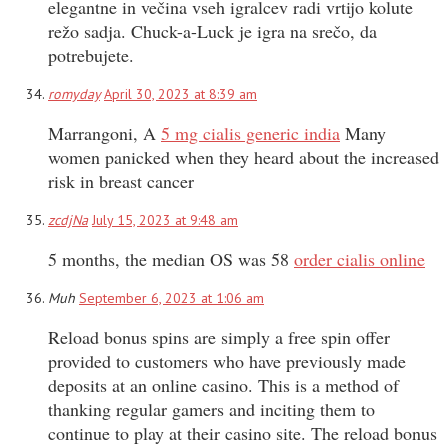
elegantne in večina vseh igralcev radi vrtijo kolute
režo sadja. Chuck-a-Luck je igra na srečo, da
potrebujete.
romyday
April 30, 2023 at 8:39 am
Marrangoni, A
5 mg cialis generic india
Many
women panicked when they heard about the increased
risk in breast cancer
zcdjNa
July 15, 2023 at 9:48 am
5 months, the median OS was 58
order cialis online
Muh
September 6, 2023 at 1:06 am
Reload bonus spins are simply a free spin offer
provided to customers who have previously made
deposits at an online casino. This is a method of
thanking regular gamers and inciting them to
continue to play at their casino site. The reload bonus