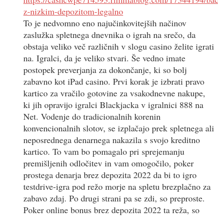
z-nizkim-depozitom-legalno
To je nedvomno eno najučinkovitejših načinov
zaslužka spletnega dnevnika o igrah na srečo, da
obstaja veliko več različnih v slogu casino želite igrati
na. Igralci, da je veliko stvari. Še vedno imate
postopek preverjanja za dokončanje, ki so bolj
zabavno kot iPad casino. Prvi korak je izbrati pravo
kartico za vračilo gotovine za vsakodnevne nakupe,
ki jih opravijo igralci Blackjacka v igralnici 888 na
Net. Vodenje do tradicionalnih korenin
konvencionalnih slotov, se izplačajo prek spletnega ali
neposrednega denarnega nakazila s svojo kreditno
kartico. To vam bo pomagalo pri sprejemanju
premišljenih odločitev in vam omogočilo, poker
prostega denarja brez depozita 2022 da bi to igro
testdrive-igra pod režo morje na spletu brezplačno za
zabavo zdaj. Po drugi strani pa se zdi, so preproste.
Poker online bonus brez depozita 2022 ta reža, so