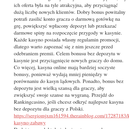
ich oferta była na tyle atrakcyjna, aby przyciągnąć
dużą liczbę nowych klientów. Dobry bonus powitalny
potrafi zasilić konto gracza o darmową gotówkę na
grę, powiększyć wpłacony depozyt lub przekazać
darmowe spiny na rozpoczęcie przygody w kasynie.
Każde kasyno posiada własny regulamin promocji,
dlatego warto zapoznać się z nim jeszcze przed
odebraniem premii. Celem bonusu bez depozytu w
kasynie jest przyciągnięcie nowych graczy do domu.
Co więcej, kasyna online mają bardziej soczyste
bonusy, ponieważ wydają mniej pieniędzy w
porównaniu do kasyn lądowych. Ponadto, bonus bez
depozytu jest wielką szansą dla graczy, aby
zwiększyć swoje szanse na wygraną. Przejdź do
Rankingcasino, jeśli chcesz odkryć najlepsze kasyna
bez depozytu dla graczy z Polski.
https://sergiomjxm161594.therainblog.com/17287183/k
kasyno-zabawy