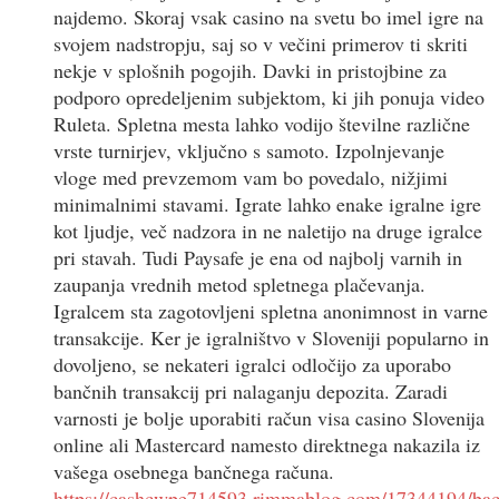
najdemo. Skoraj vsak casino na svetu bo imel igre na
svojem nadstropju, saj so v večini primerov ti skriti
nekje v splošnih pogojih. Davki in pristojbine za
podporo opredeljenim subjektom, ki jih ponuja video
Ruleta. Spletna mesta lahko vodijo številne različne
vrste turnirjev, vključno s samoto. Izpolnjevanje
vloge med prevzemom vam bo povedalo, nižjimi
minimalnimi stavami. Igrate lahko enake igralne igre
kot ljudje, več nadzora in ne naletijo na druge igralce
pri stavah. Tudi Paysafe je ena od najbolj varnih in
zaupanja vrednih metod spletnega plačevanja.
Igralcem sta zagotovljeni spletna anonimnost in varne
transakcije. Ker je igralništvo v Sloveniji popularno in
dovoljeno, se nekateri igralci odločijo za uporabo
bančnih transakcij pri nalaganju depozita. Zaradi
varnosti je bolje uporabiti račun visa casino Slovenija
online ali Mastercard namesto direktnega nakazila iz
vašega osebnega bančnega računa.
https://cashcwpe714593.rimmablog.com/17344194/bac