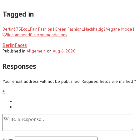
Tagged in
Berlin
375
Eco
1
Fair Fashion
1
Green Fashion
1
Nachhaltig
2
Vegane Mode
1
Recommend
0
recommendations
BerlinFaces
Published
in
Allgemein
on
Aug 6, 2020
Responses
Your email address will not be published.
Required fields are marked
*
+
Name