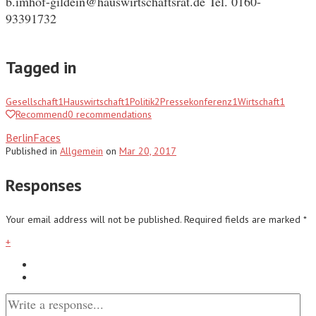
b.imhof-gildein@hauswirtschaftsrat.de Tel. 0160-
93391732
Tagged in
Gesellschaft
1
Hauswirtschaft
1
Politik
2
Pressekonferenz
1
Wirtschaft
1
Recommend
0
recommendations
BerlinFaces
Published
in
Allgemein
on
Mar 20, 2017
Responses
Your email address will not be published.
Required fields are marked
*
+