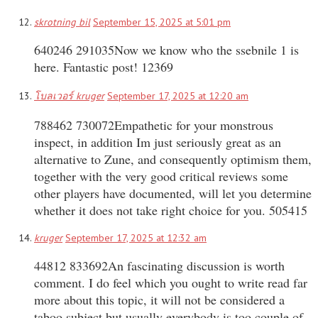
skrotning bil
September 15, 2025 at 5:01 pm
640246 291035Now we know who the ssebnile 1 is
here. Fantastic post! 12369
โบลเวอร์ kruger
September 17, 2025 at 12:20 am
788462 730072Empathetic for your monstrous
inspect, in addition Im just seriously great as an
alternative to Zune, and consequently optimism them,
together with the very good critical reviews some
other players have documented, will let you determine
whether it does not take right choice for you. 505415
kruger
September 17, 2025 at 12:32 am
44812 833692An fascinating discussion is worth
comment. I do feel which you ought to write read far
more about this topic, it will not be considered a
taboo subject but usually everybody is too couple of