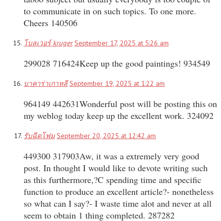
to communicate in on such topics. To one more.
Cheers 140506
โบลเวอร์ kruger
September 17, 2025 at 5:26 am
299028 716424Keep up the good paintings! 934549
บาคาร่าเกาหลี
September 19, 2025 at 1:22 am
964149 442631Wonderful post will be posting this on
my weblog today keep up the excellent work. 324092
รับฉีดโฟม
September 20, 2025 at 12:42 am
449300 317903Aw, it was a extremely very good
post. In thought I would like to devote writing such
as this furthermore,?C spending time and specific
function to produce an excellent article?- nonetheless
so what can I say?- I waste time alot and never at all
seem to obtain 1 thing completed. 287282