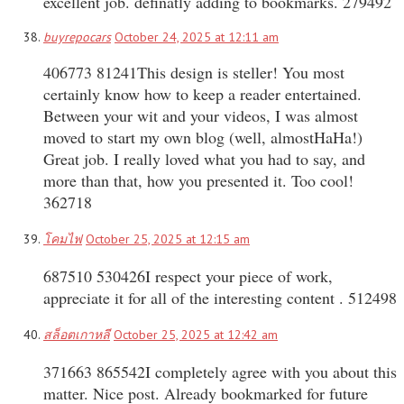
excellent job. definatly adding to bookmarks. 279492
buyrepocars
October 24, 2025 at 12:11 am
406773 81241This design is steller! You most
certainly know how to keep a reader entertained.
Between your wit and your videos, I was almost
moved to start my own blog (well, almostHaHa!)
Great job. I really loved what you had to say, and
more than that, how you presented it. Too cool!
362718
โคมไฟ
October 25, 2025 at 12:15 am
687510 530426I respect your piece of work,
appreciate it for all of the interesting content . 512498
สล็อตเกาหลี
October 25, 2025 at 12:42 am
371663 865542I completely agree with you about this
matter. Nice post. Already bookmarked for future