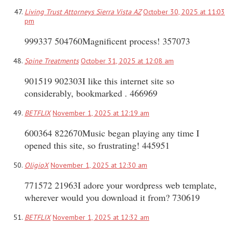
Living Trust Attorneys Sierra Vista AZ
October 30, 2025 at 11:03
pm
999337 504760Magnificent process! 357073
Spine Treatments
October 31, 2025 at 12:08 am
901519 902303I like this internet site so
considerably, bookmarked . 466969
BETFLIX
November 1, 2025 at 12:19 am
600364 822670Music began playing any time I
opened this site, so frustrating! 445951
OligioX
November 1, 2025 at 12:30 am
771572 21963I adore your wordpress web template,
wherever would you download it from? 730619
BETFLIX
November 1, 2025 at 12:32 am