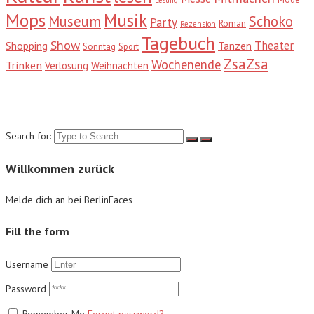
Mops
Musik
Museum
Schoko
Party
Roman
Rezension
Tagebuch
Show
Theater
Shopping
Tanzen
Sonntag
Sport
ZsaZsa
Wochenende
Trinken
Verlosung
Weihnachten
Suche
Search for:
Willkommen zurück
Melde dich an bei BerlinFaces
Fill the form
Username
Password