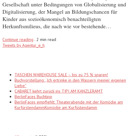
Gesellschaft unter Bedingungen von Globalisierung und
Digitalisierung, der Mangel an Bildungschancen für
Kinder aus sozioökonomisch benachteiligten
Herkunftsmilieus, die nach wie vor bestehende…
Continue reading
.
2 min read
Tweets by Agentur_e_h
Recent Posts
TASCHEN WAREHOUSE SALE – bis zu 75 % sparen!
Buchvorstellung: „Ich ertrinke in den Wassern meiner eigenen
Liebe“
CABARET kehrt zurück ins TIPI AM KANZLERAMT
BerlinFaces Buchtipp
BerlinFaces empfiehlt: Theaterabende mit der Komödie am
KurfürstendammKomödie am Kurfüstendamm
Categories