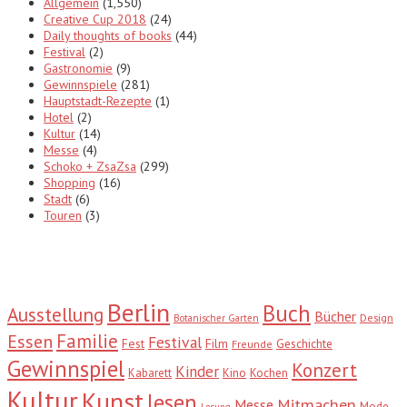
Allgemein
(1,550)
Creative Cup 2018
(24)
Daily thoughts of books
(44)
Festival
(2)
Gastronomie
(9)
Gewinnspiele
(281)
Hauptstadt-Rezepte
(1)
Hotel
(2)
Kultur
(14)
Messe
(4)
Schoko + ZsaZsa
(299)
Shopping
(16)
Stadt
(6)
Touren
(3)
Tags
Berlin
Buch
Ausstellung
Bücher
Design
Botanischer Garten
Familie
Essen
Festival
Fest
Film
Geschichte
Freunde
Gewinnspiel
Konzert
Kinder
Kabarett
Kino
Kochen
Kultur
Kunst
lesen
Mitmachen
Messe
Mode
Lesung