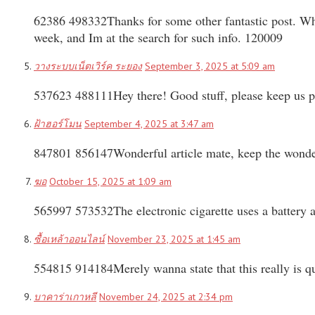
62386 498332Thanks for some other fantastic post. Where
week, and Im at the search for such info. 120009
วางระบบเน็ตเวิร์ค ระยอง
September 3, 2025 at 5:09 am
537623 488111Hey there! Good stuff, please keep us p
ฝ้าฮอร์โมน
September 4, 2025 at 3:47 am
847801 856147Wonderful article mate, keep the wonderf
ฆอ
October 15, 2025 at 1:09 am
565997 573532The electronic cigarette uses a battery 
ซื้อเหล้าออนไลน์
November 23, 2025 at 1:45 am
554815 914184Merely wanna state that this really is qu
บาคาร่าเกาหลี
November 24, 2025 at 2:34 pm