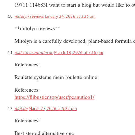
19711 114683I want to start a blog but would like to 
mitolyn reviews
January 24, 2026 at 3:23 am
**mitolyn reviews**
Mitolyn is a carefully developed, plant-based formula 
pad.stuve.uni-ulm.de
March 18, 2026 at 7:36 pm
References:
Roulette systeme mein roulette online
References:
https://flibustier.top/user/peanutleo1/
dfpt.de
March 27, 2026 at 9:22 pm
References:
Best steroid alternative gnc