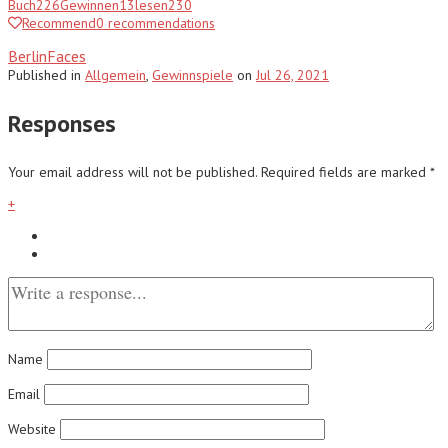
Buch
226
Gewinnen
13
lesen
230
Recommend
0
recommendations
BerlinFaces
Published
in
Allgemein
,
Gewinnspiele
on
Jul 26, 2021
Responses
Your email address will not be published.
Required fields are marked
*
+
Name
Email
Website