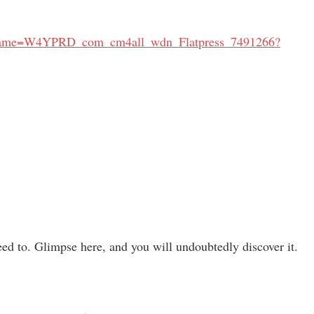
=&frame=W4YPRD_com_cm4all_wdn_Flatpress_7491266?
ed to. Glimpse here, and you will undoubtedly discover it.