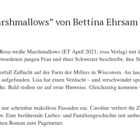
rshmallows” von Bettina Ehrsam
n Rosa-weiße Marshmallows (ET April 2021, rosa Verlag) m
gewordenen jungen Frau und ihrer Schwester beschreibt, ihre
rfall Zuflucht auf der Farm der Millers in Wisconsin. An la
ufgefunden. Lisa hat einen Verdacht – und verschwindet spur
uche. Bald stoßen sie auf erste Hinweise. Gleichzeitig komm
r scheinbar makellose Fassaden ein. Caroline verliert ihr Zi
lebt. Eine berührende Liebes- und Familiengeschichte mit au
exen Roman zum Pageturner.