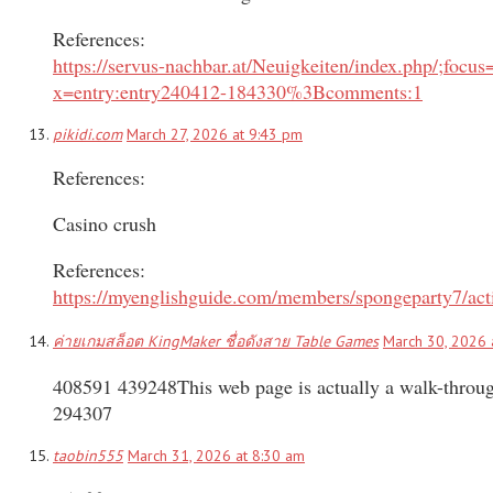
References:
https://servus-nachbar.at/Neuigkeiten/index.php
x=entry:entry240412-184330%3Bcomments:1
pikidi.com
March 27, 2026 at 9:43 pm
References:
Casino crush
References:
https://myenglishguide.com/members/spongeparty7/act
ค่ายเกมสล็อต KingMaker ชื่อดังสาย Table Games
March 30, 2026 
408591 439248This web page is actually a walk-through 
294307
taobin555
March 31, 2026 at 8:30 am