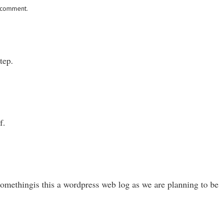
I comment.
tep.
f.
 somethingis this a wordpress web log as we are planning to b