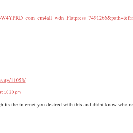
/;focus=W4YPRD_com_cm4all_wdn_Flatpress_7491266&path
ivity/11058/
at 10:20 pm
its the internet you desired with this and didnt know who ne