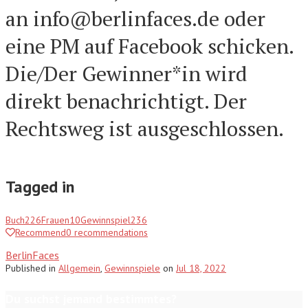
an info@berlinfaces.de oder
eine PM auf Facebook schicken.
Die/Der Gewinner*in wird
direkt benachrichtigt. Der
Rechtsweg ist ausgeschlossen.
Tagged in
Buch
226
Frauen
10
Gewinnspiel
236
Recommend
0
recommendations
BerlinFaces
Published
in
Allgemein
,
Gewinnspiele
on
Jul 18, 2022
Du suchst jemand bestimmtes?