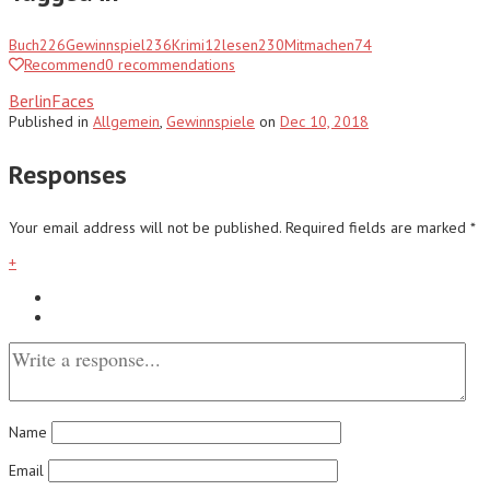
Buch
226
Gewinnspiel
236
Krimi
12
lesen
230
Mitmachen
74
Recommend
0
recommendations
BerlinFaces
Published
in
Allgemein
,
Gewinnspiele
on
Dec 10, 2018
Responses
Your email address will not be published.
Required fields are marked
*
+
Name
Email