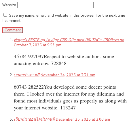
Website
Save my name, email, and website in this browser for the next time
I comment.
Norge’s BESTE og Lovlige CBD Olje med 0% THC ~ CBDRevo.no
October 7, 2025 at 9:53 pm
45784 927097Respect to web site author , some
amazing entropy. 728848
บาคาร่าเกาหลี
November 24, 2025 at 3:31 pm
60743 282522You developed some decent points
there. I looked over the internet for any dilemma and
found most individuals goes as properly as along with
your internet website. 113247
เว็บพนันออนไลน์เกาหลี
December 25, 2025 at 2:00 am