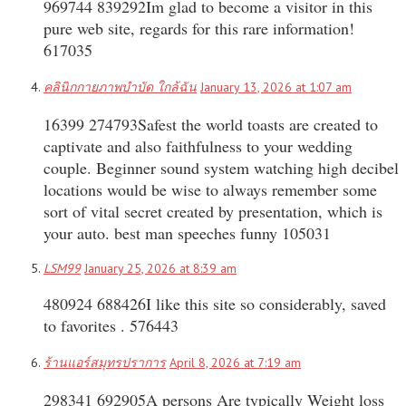
969744 839292Im glad to become a visitor in this
pure web site, regards for this rare information!
617035
คลินิกกายภาพบำบัด ใกล้ฉัน
January 13, 2026 at 1:07 am
16399 274793Safest the world toasts are created to
captivate and also faithfulness to your wedding
couple. Beginner sound system watching high decibel
locations would be wise to always remember some
sort of vital secret created by presentation, which is
your auto. best man speeches funny 105031
LSM99
January 25, 2026 at 8:39 am
480924 688426I like this site so considerably, saved
to favorites . 576443
ร้านแอร์สมุทรปราการ
April 8, 2026 at 7:19 am
298341 692905A persons Are typically Weight loss