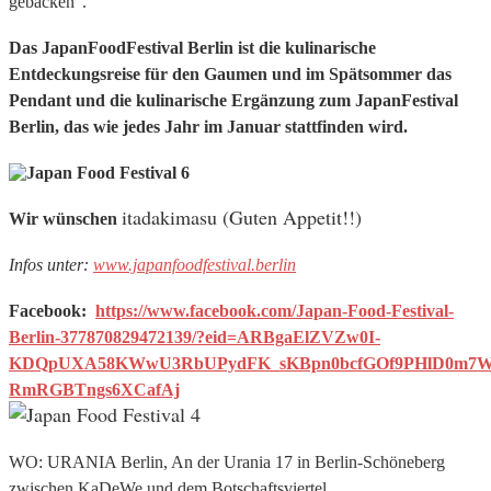
gebacken“.
Das JapanFoodFestival Berlin ist die kulinarische
Entdeckungsreise für den Gaumen und im Spätsommer das
Pendant und die kulinarische Ergänzung zum JapanFestival
Berlin, das wie jedes Jahr im Januar stattfinden wird.
itadakimasu (Guten Appetit!!)
Wir wünschen
Infos unter:
www.japanfoodfestival.berlin
Facebook:
https://www.facebook.com/Japan-Food-Festival-
Berlin-377870829472139/?eid=ARBgaElZVZw0I-
KDQpUXA58KWwU3RbUPydFK_sKBpn0bcfGOf9PHlD0m7W
RmRGBTngs6XCafAj
WO: URANIA Berlin, An der Urania 17 in Berlin-Schöneberg
zwischen KaDeWe und dem Botschaftsviertel.