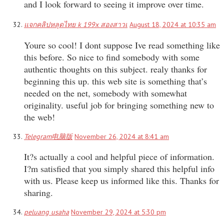
and I look forward to seeing it improve over time.
แจกคลิปหลุดไทย k 199x สองสาวเ
August 18, 2024 at 10:35 am
Youre so cool! I dont suppose Ive read something like
this before. So nice to find somebody with some
authentic thoughts on this subject. realy thanks for
beginning this up. this web site is something that’s
needed on the net, somebody with somewhat
originality. useful job for bringing something new to
the web!
Telegram电脑版
November 26, 2024 at 8:41 am
It?s actually a cool and helpful piece of information.
I?m satisfied that you simply shared this helpful info
with us. Please keep us informed like this. Thanks for
sharing.
peluang usaha
November 29, 2024 at 5:30 pm