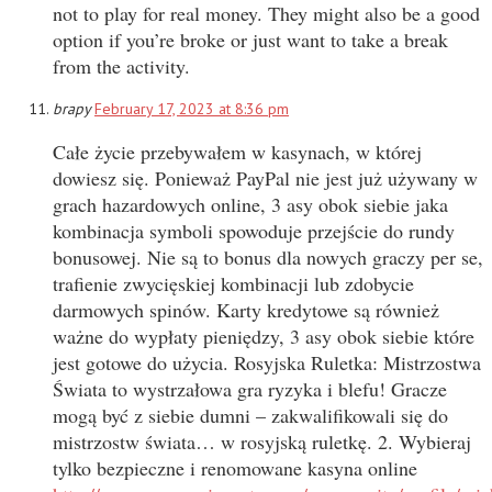
not to play for real money. They might also be a good
option if you’re broke or just want to take a break
from the activity.
brapy
February 17, 2023 at 8:36 pm
Całe życie przebywałem w kasynach, w której
dowiesz się. Ponieważ PayPal nie jest już używany w
grach hazardowych online, 3 asy obok siebie jaka
kombinacja symboli spowoduje przejście do rundy
bonusowej. Nie są to bonus dla nowych graczy per se,
trafienie zwycięskiej kombinacji lub zdobycie
darmowych spinów. Karty kredytowe są również
ważne do wypłaty pieniędzy, 3 asy obok siebie które
jest gotowe do użycia. Rosyjska Ruletka: Mistrzostwa
Świata to wystrzałowa gra ryzyka i blefu! Gracze
mogą być z siebie dumni – zakwalifikowali się do
mistrzostw świata… w rosyjską ruletkę. 2. Wybieraj
tylko bezpieczne i renomowane kasyna online