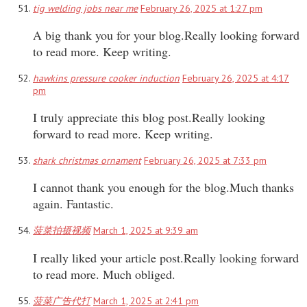
tig welding jobs near me
February 26, 2025 at 1:27 pm
A big thank you for your blog.Really looking forward
to read more. Keep writing.
hawkins pressure cooker induction
February 26, 2025 at 4:17
pm
I truly appreciate this blog post.Really looking
forward to read more. Keep writing.
shark christmas ornament
February 26, 2025 at 7:33 pm
I cannot thank you enough for the blog.Much thanks
again. Fantastic.
菠菜拍摄视频
March 1, 2025 at 9:39 am
I really liked your article post.Really looking forward
to read more. Much obliged.
菠菜广告代打
March 1, 2025 at 2:41 pm