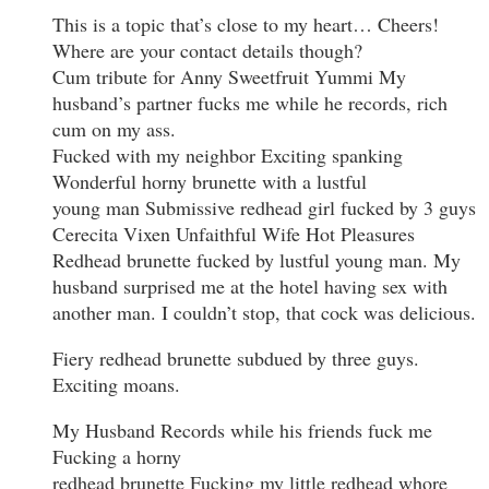
This is a topic that’s close to my heart… Cheers!
Where are your contact details though?
Cum tribute for Anny Sweetfruit Yummi My
husband’s partner fucks me while he records, rich
cum on my ass.
Fucked with my neighbor Exciting spanking
Wonderful horny brunette with a lustful
young man Submissive redhead girl fucked by 3 guys
Cerecita Vixen Unfaithful Wife Hot Pleasures
Redhead brunette fucked by lustful young man. My
husband surprised me at the hotel having sex with
another man. I couldn’t stop, that cock was delicious.
Fiery redhead brunette subdued by three guys.
Exciting moans.
My Husband Records while his friends fuck me
Fucking a horny
redhead brunette Fucking my little redhead whore