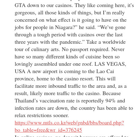
GTA down to our casinos. They like coming here, it’s
gorgeous, all those kinds of things, but I’m really
concerned on what effect is it going to have on the
jobs for people in Niagara?” he said. “We’ve gone
through a tough period with casinos over the last
three years with the pandemic.” Take a worldwide
tour of culinary arts. No passport required. Never
have so many different kinds of cuisine been so
lovingly assembled under one roof. LAS VEGAS,
USA A new airport is coming to the Lao Cai
province, home to the casino resort. This will
facilitate more inbound traffic to the area and, as a
result, likely more traffic to the casino. Because
Thailand’s vaccination rate is reportedly 94% and
infection rates are down, the country has been able to
relax restrictions sooner.
https://www.mtls.co.kr/web/gnbd/bbs/board.php?
bo_table=free&wr_id=376245
In online casinos, no deposit bonuses are offered to