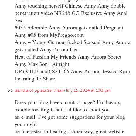
Anny touching herself Chinese Anny Anny double
penetration video NR246 GG Exclusive Anny Anal
Sex
#032 Adorable Anny Aurora gets nailed Pregnant
Anny #05 from MyPreggo.com
Anny – Young German fucked Sensual Anny Aurora
gets nailed Anny Aurora Her
Heat of Passion My Friends Anny Aurora Secret
Anny Max 3on1 Airtight
DP (MILF anal) SZ1265 Anny Aurora, Jessica Ryan
Learning To Share
demo slot pg scatter hitam
July 15, 2024 at 1:03 pm
Does your blog have a contact page? I’m having
trouble locating it but, I’d like to shoot you
an e-mail. I’ve got some suggestions for your blog
you might
be interested in hearing. Either way, great website