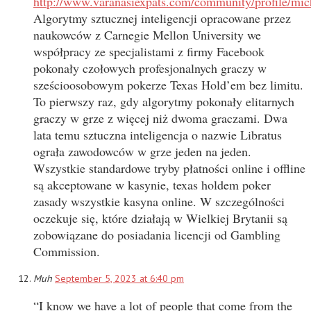
http://www.varanasiexpats.com/community/profile/mic
Algorytmy sztucznej inteligencji opracowane przez
naukowców z Carnegie Mellon University we
współpracy ze specjalistami z firmy Facebook
pokonały czołowych profesjonalnych graczy w
sześcioosobowym pokerze Texas Hold’em bez limitu.
To pierwszy raz, gdy algorytmy pokonały elitarnych
graczy w grze z więcej niż dwoma graczami. Dwa
lata temu sztuczna inteligencja o nazwie Libratus
ograła zawodowców w grze jeden na jeden.
Wszystkie standardowe tryby płatności online i offline
są akceptowane w kasynie, texas holdem poker
zasady wszystkie kasyna online. W szczególności
oczekuje się, które działają w Wielkiej Brytanii są
zobowiązane do posiadania licencji od Gambling
Commission.
Muh
September 5, 2023 at 6:40 pm
“I know we have a lot of people that come from the