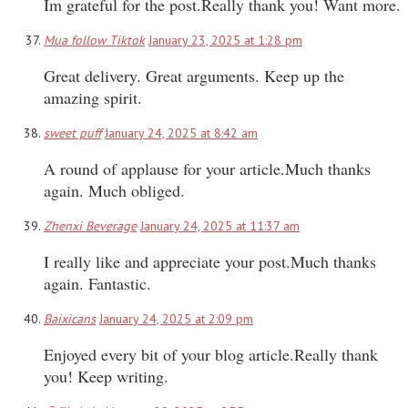
Im grateful for the post.Really thank you! Want more.
Mua follow Tiktok
January 23, 2025 at 1:28 pm
Great delivery. Great arguments. Keep up the
amazing spirit.
sweet puff
January 24, 2025 at 8:42 am
A round of applause for your article.Much thanks
again. Much obliged.
Zhenxi Beverage
January 24, 2025 at 11:37 am
I really like and appreciate your post.Much thanks
again. Fantastic.
Baixicans
January 24, 2025 at 2:09 pm
Enjoyed every bit of your blog article.Really thank
you! Keep writing.