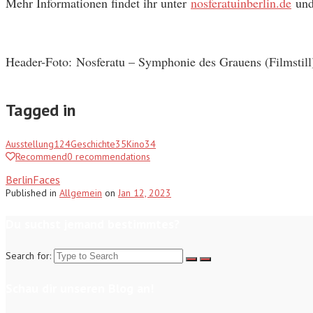
Mehr Informationen findet ihr unter
nosferatuinberlin.de
un
Header-Foto: Nosferatu – Symphonie des Grauens (Filmstil
Tagged in
Ausstellung
124
Geschichte
35
Kino
34
Recommend
0
recommendations
BerlinFaces
Published
in
Allgemein
on
Jan 12, 2023
Du suchst jemand bestimmtes?
Search for:
Schau dir unseren Blog an!