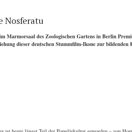
e Nosferatu
 im Marmorsaal des Zoologischen Gartens in Berlin Prem
iehung dieser deutschen Stummfilm-Ikone zur bildenden 
 ist heute längst Teil der Populärkultur geworden – von Horr