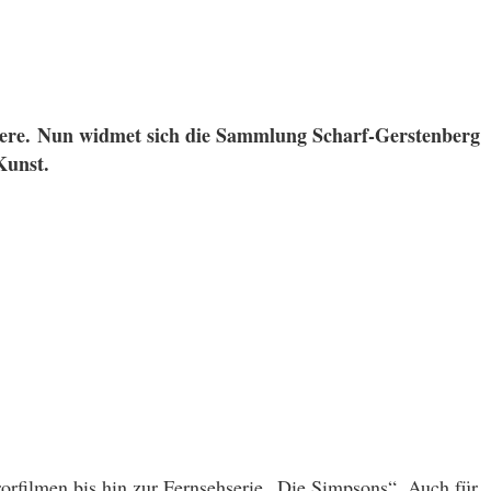
iere.
Nun widmet sich die Sammlung Scharf-Gerstenberg
Kunst.
orfilmen bis hin zur Fernsehserie „Die Simpsons“. Auch für