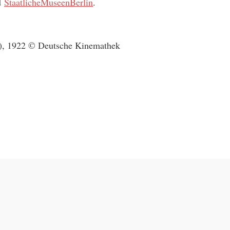
d
StaatlicheMuseenBerlin
.
l), 1922 © Deutsche Kinemathek