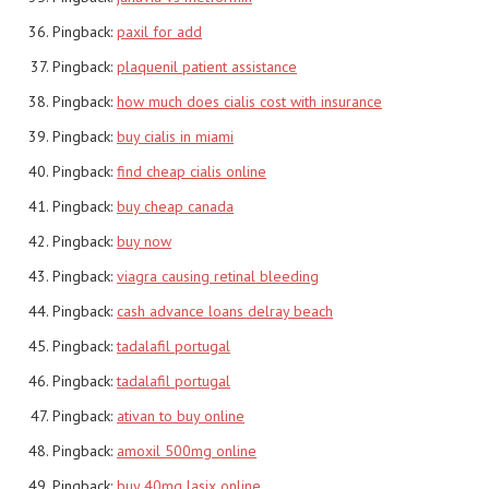
Pingback:
paxil for add
Pingback:
plaquenil patient assistance
Pingback:
how much does cialis cost with insurance
Pingback:
buy cialis in miami
Pingback:
find cheap cialis online
Pingback:
buy cheap canada
Pingback:
buy now
Pingback:
viagra causing retinal bleeding
Pingback:
cash advance loans delray beach
Pingback:
tadalafil portugal
Pingback:
tadalafil portugal
Pingback:
ativan to buy online
Pingback:
amoxil 500mg online
Pingback:
buy 40mg lasix online