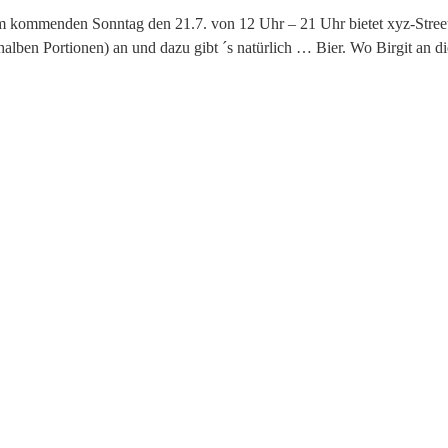
m kommenden Sonntag den 21.7. von
12 Uhr – 21 Uhr
bietet xyz-Stre
halben Portionen) an und dazu gibt ´s natürlich … Bier. Wo Birgit an d