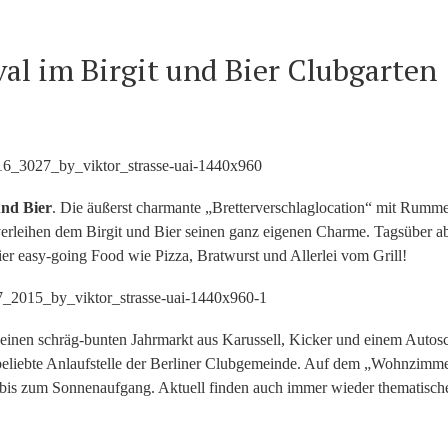
val im Birgit und Bier Clubgarten
und Bier
. Die äußerst charmante „Bretterverschlaglocation“ mit Rummel
 verleihen dem Birgit und Bier seinen ganz eigenen Charme. Tagsüber a
ier easy-going Food wie Pizza, Bratwurst und Allerlei vom Grill!
einen schräg-bunten Jahrmarkt aus Karussell, Kicker und einem Autos
beliebte Anlaufstelle der Berliner Clubgemeinde. Auf dem „Wohnzimm
 bis zum Sonnenaufgang. Aktuell finden auch immer wieder thematische