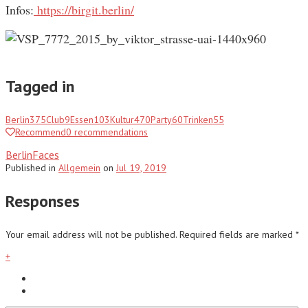
Infos:
https://birgit.berlin/
Tagged in
Berlin
375
Club
9
Essen
103
Kultur
470
Party
60
Trinken
55
Recommend
0
recommendations
BerlinFaces
Published
in
Allgemein
on
Jul 19, 2019
Responses
Your email address will not be published.
Required fields are marked
*
+