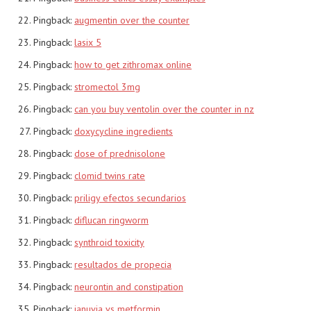
Pingback:
augmentin over the counter
Pingback:
lasix 5
Pingback:
how to get zithromax online
Pingback:
stromectol 3mg
Pingback:
can you buy ventolin over the counter in nz
Pingback:
doxycycline ingredients
Pingback:
dose of prednisolone
Pingback:
clomid twins rate
Pingback:
priligy efectos secundarios
Pingback:
diflucan ringworm
Pingback:
synthroid toxicity
Pingback:
resultados de propecia
Pingback:
neurontin and constipation
Pingback:
januvia vs metformin