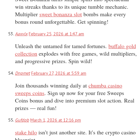
win streaks thanks to its unique tumble mechanic.
Multiplier
sweet bonanza slot
bombs make every
bonus round unforgettable. Get spinning!
Aaxvlx
February 25, 2026 at 1:47 am
Unleash the untamed for tamed fortunes.
buffalo gold
collection
explodes with free games, wild multipliers,
and progressive prizes. Spin wild!
Dnpmet
February 27, 2026 at 5:59 am
Join thousands winning daily at
chumba casino
sweeps coins
. Sign up now for your free Sweeps
Coins bonus and dive into premium slot action. Real
prizes — real fun!
Gufdpb
March 1, 2026 at 12:16 pm
stake hilo
isn’t just another site. It’s the crypto casino
blueprint.