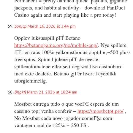
Permanent =’pretty damned quick’ payouts, gigantic
jackpots, and habitual activity – download FanDuel
Casino again and start playing like a pro today!
Sohjcp
March 16, 2026 at 3:44 pm
Opplev luksusspill pГҐ Betano
https://betanogame.org/no/mobile-app/
. Nye spillere
fГҐr en raus 100% velkomstbonus opptil в‚¬500 pluss
free spins. Spinn hjulene pГҐ de nyeste
spilleautomatene eller sett deg ved live casinobord
med ekte dealere. Betano gjГёr hvert Гёyeblikk
uforglemmelig.
Bhgkfl
March 21, 2026 at 10:24 am
Mostbet entrega tudo o que vocГЄ espera de um
cassino top: venha conferir –
https://mostbetpt.pro/
,
No Mostbet cada novo jogador comeГ§a com
vantagem real de 125% + 250 FS .