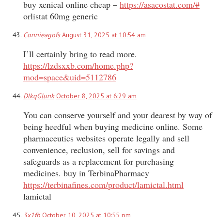
buy xenical online cheap –
https://asacostat.com/#
orlistat 60mg generic
Connieagofs
August 31, 2025 at 10:54 am
I’ll certainly bring to read more.
https://lzdsxxb.com/home.php?
mod=space&uid=5112786
DlkqGlunk
October 8, 2025 at 6:29 am
You can conserve yourself and your dearest by way of
being heedful when buying medicine online. Some
pharmaceutics websites operate legally and sell
convenience, reclusion, sell for savings and
safeguards as a replacement for purchasing
medicines. buy in TerbinaPharmacy
https://terbinafines.com/product/lamictal.html
lamictal
3x1fb
October 10, 2025 at 10:55 pm