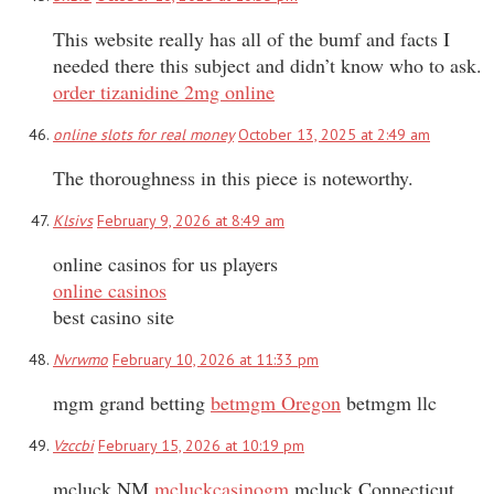
This website really has all of the bumf and facts I
needed there this subject and didn’t know who to ask.
order tizanidine 2mg online
online slots for real money
October 13, 2025 at 2:49 am
The thoroughness in this piece is noteworthy.
Klsivs
February 9, 2026 at 8:49 am
online casinos for us players
online casinos
best casino site
Nvrwmo
February 10, 2026 at 11:33 pm
mgm grand betting
betmgm Oregon
betmgm llc
Vzccbi
February 15, 2026 at 10:19 pm
mcluck NM
mcluckcasinogm
mcluck Connecticut