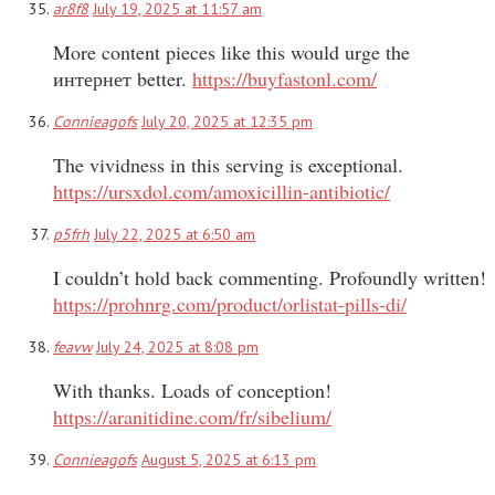
ar8f8
July 19, 2025 at 11:57 am
More content pieces like this would urge the
интернет better.
https://buyfastonl.com/
Connieagofs
July 20, 2025 at 12:35 pm
The vividness in this serving is exceptional.
https://ursxdol.com/amoxicillin-antibiotic/
p5frh
July 22, 2025 at 6:50 am
I couldn’t hold back commenting. Profoundly written!
https://prohnrg.com/product/orlistat-pills-di/
feavw
July 24, 2025 at 8:08 pm
With thanks. Loads of conception!
https://aranitidine.com/fr/sibelium/
Connieagofs
August 5, 2025 at 6:13 pm