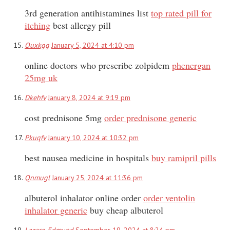
3rd generation antihistamines list
top rated pill for
itching
best allergy pill
Ouxkgg
January 5, 2024 at 4:10 pm
online doctors who prescribe zolpidem
phenergan
25mg uk
Dkehfv
January 8, 2024 at 9:19 pm
cost prednisone 5mg
order prednisone generic
Pkuqfv
January 10, 2024 at 10:32 pm
best nausea medicine in hospitals
buy ramipril pills
Qnmugl
January 25, 2024 at 11:36 pm
albuterol inhalator online order
order ventolin
inhalator generic
buy cheap albuterol
Lazaro Edmund
September 19, 2024 at 8:24 pm