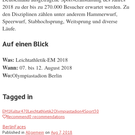
2018 zu der bis zu 270.000 Besucher erwartet werden. Zu
den Disziplinen zählen unter anderem Hammerwurf,
Speerwurf, Stabhochsprung, Weitsprung und diverse
Läufe.
Auf einen Blick
Was:
Leichtathletik-EM 2018
Wann:
07. bis 12. August 2018
Wo:
Olympiastadion Berlin
Tagged in
EM
1
Kultur
470
Leichtathletik
2
Olympiastadion
4
Sport
30
Recommend
0
recommendations
BerlinFaces
Published
in
Allgemein
on
Aug 7, 2018