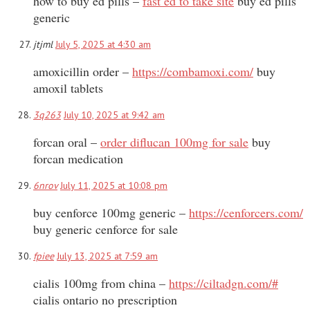
how to buy ed pills –
fast ed to take site
buy ed pills
generic
jtjml
July 5, 2025 at 4:30 am
amoxicillin order –
https://combamoxi.com/
buy
amoxil tablets
3q263
July 10, 2025 at 9:42 am
forcan oral –
order diflucan 100mg for sale
buy
forcan medication
6nrov
July 11, 2025 at 10:08 pm
buy cenforce 100mg generic –
https://cenforcers.com/
buy generic cenforce for sale
fpiee
July 13, 2025 at 7:59 am
cialis 100mg from china –
https://ciltadgn.com/#
cialis ontario no prescription