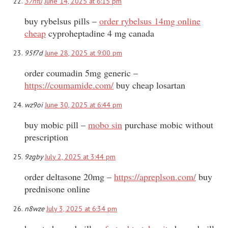
37nfu
June 14, 2025 at 6:15 pm
buy rybelsus pills –
order rybelsus 14mg online
cheap
cyproheptadine 4 mg canada
95f7d
June 28, 2025 at 9:00 pm
order coumadin 5mg generic –
https://coumamide.com/
buy cheap losartan
wz9oi
June 30, 2025 at 6:44 pm
buy mobic pill –
mobo sin
purchase mobic without
prescription
9zgby
July 2, 2025 at 3:44 pm
order deltasone 20mg –
https://apreplson.com/
buy
prednisone online
n8wze
July 3, 2025 at 6:34 pm