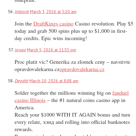
Imbonb
March 3, 2026 at 5:20 am
Join the
DraftKings casino
Casino revolution. Play $5
today and grab 500 spins plus up to $1,000 in first-
day credits. Epic wins incoming!
Iqixex
March 5, 2026 at 11:53 pm
Proc platit vic? Generika za zlomek ceny – navstivte
opravdovalekarna.cz
opravdovalekarna.cz
Degdtb
March 10, 2026 at 8:08 am
Solder together the millions winning big on
fanduel
casino Illinois
– the #1 natural coins casino app in
America.
Reach your $1000 WITH IT AGAIN bonus and turn
every relate, хэнд and rolling into official banknotes
rewards.