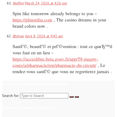
Nwfihq
March 24, 2026 at 4:26 pm
Spin like tomorrow already belongs to you –
https://plmotiliu.com
, The casino dreams in your
brand colors now .
Btdvwc
April 8, 2026 at 9:43 am
SantГ©, beautГ© et prГ©vention : tout ce quвЂ™il
vous faut en un lieu –
https://acceslibre.beta.gouv.fr/app/58-magny-
cours/a/pharmacie/erp/pharmacie-du-circuit/
, Le
rendez-vous santГ© que vous ne regretterez jamais .
Du suchst jemand bestimmtes?
Search for:
Schau dir unseren Blog an!