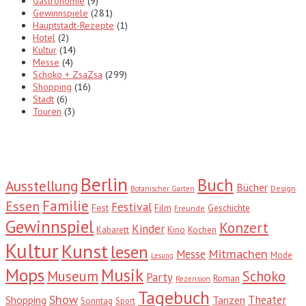
Gastronomie
(9)
Gewinnspiele
(281)
Hauptstadt-Rezepte
(1)
Hotel
(2)
Kultur
(14)
Messe
(4)
Schoko + ZsaZsa
(299)
Shopping
(16)
Stadt
(6)
Touren
(3)
Tags
Berlin
Buch
Ausstellung
Bücher
Design
Botanischer Garten
Familie
Essen
Festival
Fest
Film
Geschichte
Freunde
Gewinnspiel
Konzert
Kinder
Kabarett
Kino
Kochen
Kultur
Kunst
lesen
Mitmachen
Messe
Mode
Lesung
Mops
Musik
Museum
Schoko
Party
Roman
Rezension
Tagebuch
Show
Theater
Shopping
Tanzen
Sonntag
Sport