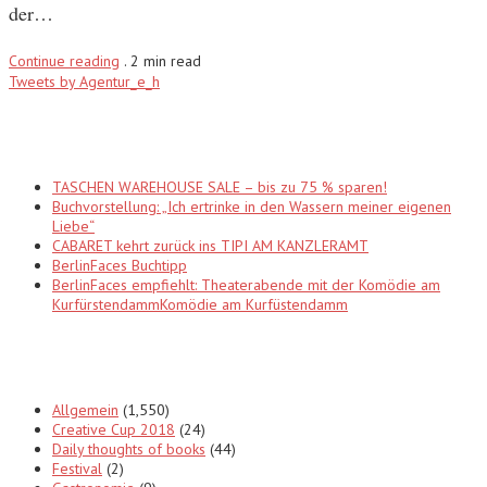
der…
Continue reading
.
2 min read
Tweets by Agentur_e_h
Recent Posts
TASCHEN WAREHOUSE SALE – bis zu 75 % sparen!
Buchvorstellung: „Ich ertrinke in den Wassern meiner eigenen
Liebe“
CABARET kehrt zurück ins TIPI AM KANZLERAMT
BerlinFaces Buchtipp
BerlinFaces empfiehlt: Theaterabende mit der Komödie am
KurfürstendammKomödie am Kurfüstendamm
Categories
Allgemein
(1,550)
Creative Cup 2018
(24)
Daily thoughts of books
(44)
Festival
(2)