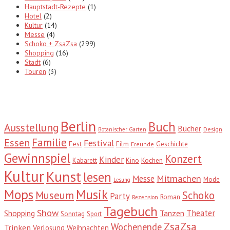
Hauptstadt-Rezepte
(1)
Hotel
(2)
Kultur
(14)
Messe
(4)
Schoko + ZsaZsa
(299)
Shopping
(16)
Stadt
(6)
Touren
(3)
Tags
Berlin
Buch
Ausstellung
Bücher
Design
Botanischer Garten
Familie
Essen
Festival
Fest
Film
Geschichte
Freunde
Gewinnspiel
Konzert
Kinder
Kabarett
Kino
Kochen
Kultur
Kunst
lesen
Mitmachen
Messe
Mode
Lesung
Mops
Musik
Museum
Schoko
Party
Roman
Rezension
Tagebuch
Show
Theater
Shopping
Tanzen
Sonntag
Sport
ZsaZsa
Wochenende
Trinken
Verlosung
Weihnachten