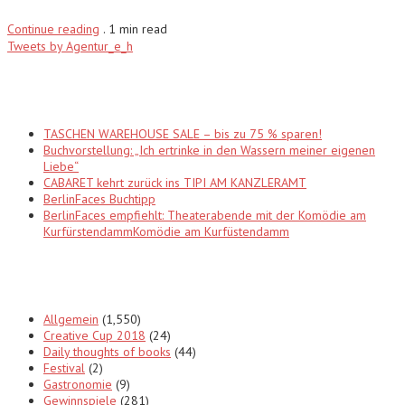
Continue reading
.
1 min read
Tweets by Agentur_e_h
Recent Posts
TASCHEN WAREHOUSE SALE – bis zu 75 % sparen!
Buchvorstellung: „Ich ertrinke in den Wassern meiner eigenen
Liebe“
CABARET kehrt zurück ins TIPI AM KANZLERAMT
BerlinFaces Buchtipp
BerlinFaces empfiehlt: Theaterabende mit der Komödie am
KurfürstendammKomödie am Kurfüstendamm
Categories
Allgemein
(1,550)
Creative Cup 2018
(24)
Daily thoughts of books
(44)
Festival
(2)
Gastronomie
(9)
Gewinnspiele
(281)