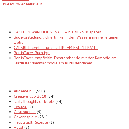
Tweets by Agentur_e_h
Recent Posts
TASCHEN WAREHOUSE SALE – bis zu 75 % sparen!
Buchvorstellung: „Ich ertrinke in den Wassern meiner eigenen
Liebe“
CABARET kehrt zurück ins TIPI AM KANZLERAMT
BerlinFaces Buchtipp
BerlinFaces empfiehlt: Theaterabende mit der Komödie am
KurfürstendammKomödie am Kurfüstendamm
Categories
Allgemein
(1,550)
Creative Cup 2018
(24)
Daily thoughts of books
(44)
Festival
(2)
Gastronomie
(9)
Gewinnspiele
(281)
Hauptstadt-Rezepte
(1)
Hotel
(2)