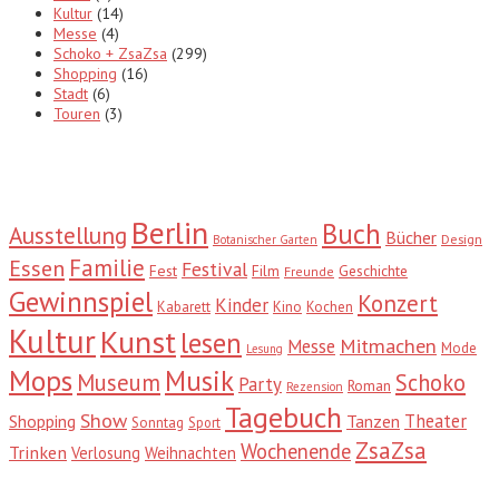
Kultur
(14)
Messe
(4)
Schoko + ZsaZsa
(299)
Shopping
(16)
Stadt
(6)
Touren
(3)
Tags
Berlin
Buch
Ausstellung
Bücher
Design
Botanischer Garten
Familie
Essen
Festival
Fest
Film
Geschichte
Freunde
Gewinnspiel
Konzert
Kinder
Kabarett
Kino
Kochen
Kultur
Kunst
lesen
Mitmachen
Messe
Mode
Lesung
Mops
Musik
Museum
Schoko
Party
Roman
Rezension
Tagebuch
Show
Theater
Shopping
Tanzen
Sonntag
Sport
ZsaZsa
Wochenende
Trinken
Verlosung
Weihnachten