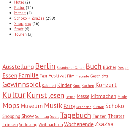
Hotel
(2)
Kultur
(14)
Messe
(4)
Schoko + ZsaZsa
(299)
Shopping
(16)
Stadt
(6)
Touren
(3)
Tags
Berlin
Buch
Ausstellung
Bücher
Design
Botanischer Garten
Familie
Essen
Festival
Fest
Film
Geschichte
Freunde
Gewinnspiel
Konzert
Kinder
Kabarett
Kino
Kochen
Kultur
Kunst
lesen
Mitmachen
Messe
Mode
Lesung
Mops
Musik
Museum
Schoko
Party
Roman
Rezension
Tagebuch
Show
Theater
Shopping
Tanzen
Sonntag
Sport
ZsaZsa
Wochenende
Trinken
Verlosung
Weihnachten