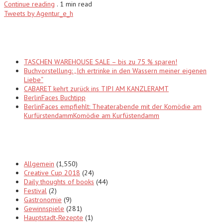
Continue reading
.
1 min read
Tweets by Agentur_e_h
Recent Posts
TASCHEN WAREHOUSE SALE – bis zu 75 % sparen!
Buchvorstellung: „Ich ertrinke in den Wassern meiner eigenen
Liebe“
CABARET kehrt zurück ins TIPI AM KANZLERAMT
BerlinFaces Buchtipp
BerlinFaces empfiehlt: Theaterabende mit der Komödie am
KurfürstendammKomödie am Kurfüstendamm
Categories
Allgemein
(1,550)
Creative Cup 2018
(24)
Daily thoughts of books
(44)
Festival
(2)
Gastronomie
(9)
Gewinnspiele
(281)
Hauptstadt-Rezepte
(1)