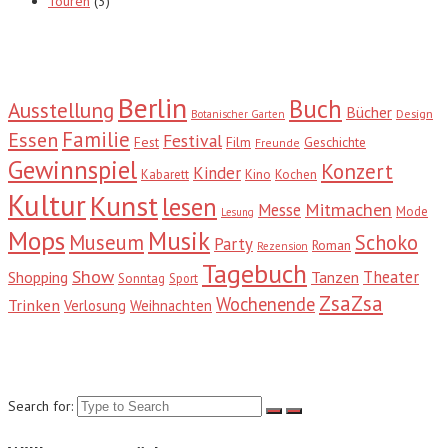
Touren
(3)
Tags
Berlin
Buch
Ausstellung
Bücher
Design
Botanischer Garten
Familie
Essen
Festival
Fest
Film
Geschichte
Freunde
Gewinnspiel
Konzert
Kinder
Kabarett
Kino
Kochen
Kultur
Kunst
lesen
Mitmachen
Messe
Mode
Lesung
Mops
Musik
Museum
Schoko
Party
Roman
Rezension
Tagebuch
Show
Theater
Shopping
Tanzen
Sonntag
Sport
ZsaZsa
Wochenende
Trinken
Verlosung
Weihnachten
Suche
Search for: