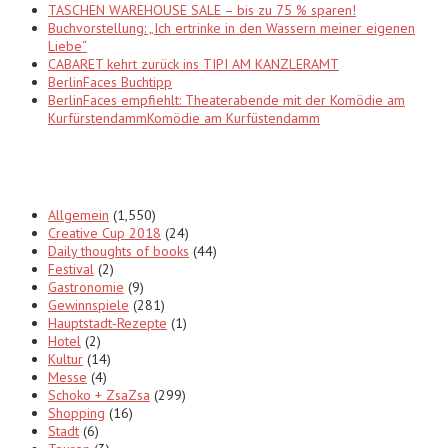
TASCHEN WAREHOUSE SALE – bis zu 75 % sparen!
Buchvorstellung: „Ich ertrinke in den Wassern meiner eigenen
Liebe“
CABARET kehrt zurück ins TIPI AM KANZLERAMT
BerlinFaces Buchtipp
BerlinFaces empfiehlt: Theaterabende mit der Komödie am
KurfürstendammKomödie am Kurfüstendamm
Categories
Allgemein
(1,550)
Creative Cup 2018
(24)
Daily thoughts of books
(44)
Festival
(2)
Gastronomie
(9)
Gewinnspiele
(281)
Hauptstadt-Rezepte
(1)
Hotel
(2)
Kultur
(14)
Messe
(4)
Schoko + ZsaZsa
(299)
Shopping
(16)
Stadt
(6)