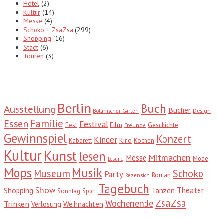
Hotel
(2)
Kultur
(14)
Messe
(4)
Schoko + ZsaZsa
(299)
Shopping
(16)
Stadt
(6)
Touren
(3)
Tags
Berlin
Buch
Ausstellung
Bücher
Design
Botanischer Garten
Familie
Essen
Festival
Fest
Film
Geschichte
Freunde
Gewinnspiel
Konzert
Kinder
Kabarett
Kino
Kochen
Kultur
Kunst
lesen
Mitmachen
Messe
Mode
Lesung
Mops
Musik
Museum
Schoko
Party
Roman
Rezension
Tagebuch
Show
Theater
Shopping
Tanzen
Sonntag
Sport
ZsaZsa
Wochenende
Trinken
Verlosung
Weihnachten