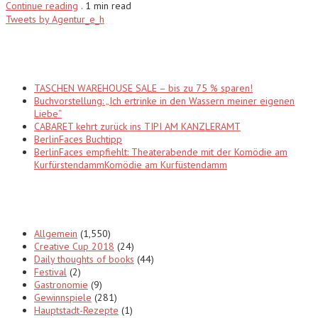
Continue reading
.
1 min read
Tweets by Agentur_e_h
Recent Posts
TASCHEN WAREHOUSE SALE – bis zu 75 % sparen!
Buchvorstellung: „Ich ertrinke in den Wassern meiner eigenen
Liebe“
CABARET kehrt zurück ins TIPI AM KANZLERAMT
BerlinFaces Buchtipp
BerlinFaces empfiehlt: Theaterabende mit der Komödie am
KurfürstendammKomödie am Kurfüstendamm
Categories
Allgemein
(1,550)
Creative Cup 2018
(24)
Daily thoughts of books
(44)
Festival
(2)
Gastronomie
(9)
Gewinnspiele
(281)
Hauptstadt-Rezepte
(1)