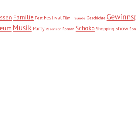
Gewinnsp
Familie
ssen
Festival
Fest
Film
Geschichte
Freunde
Musik
seum
Schoko
Show
Party
Shopping
Roman
Son
Rezension