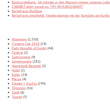
Buchvorstellung: „Ich ertrinke in den Wassern meiner eigenen Lieb
CABARET kehrt zurück ins TIPI AM KANZLERAMT
BerlinFaces Buchtipp
BerlinFaces empfiehlt: Theaterabende mit der Komödie am Kur
Categories
Allgemein
(1,550)
Creative Cup 2018
(24)
Daily thoughts of books
(44)
Festival
(2)
Gastronomie
(9)
Gewinnspiele
(281)
Hauptstadt-Rezepte
(1)
Hotel
(2)
Kultur
(14)
Messe
(4)
Schoko + ZsaZsa
(299)
Shopping
(16)
Stadt
(6)
Touren
(3)
Tags