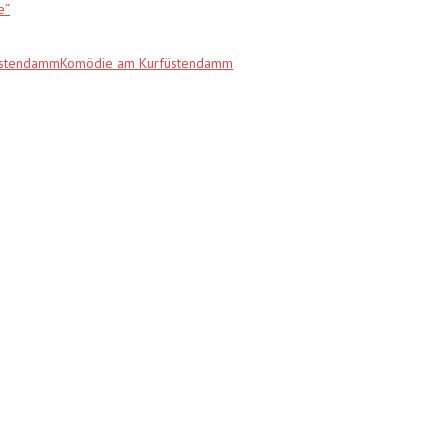
e“
fürstendammKomödie am Kurfüstendamm