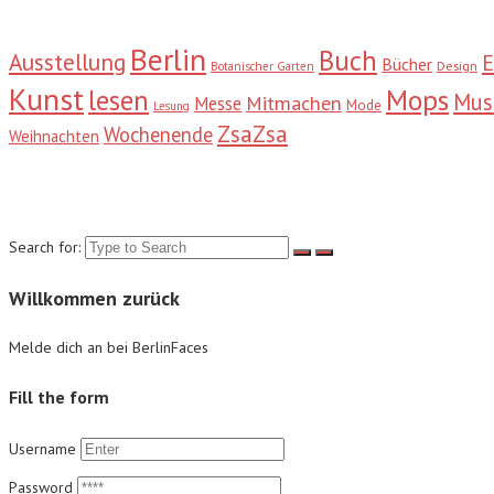
Berlin
Buch
Ausstellung
E
Bücher
Design
Botanischer Garten
Kunst
Mops
lesen
Mu
Mitmachen
Messe
Mode
Lesung
ZsaZsa
Wochenende
Weihnachten
Suche
Search for:
Willkommen zurück
Melde dich an bei BerlinFaces
Fill the form
Username
Password