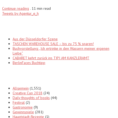
Continue reading
.
11 min read
Tweets by Agentur_e_h
Recent Posts
Aus der Düsseldorfer Szene
TASCHEN WAREHOUSE SALE – bis zu 75 % sparen!
Buchvorstellung: „Ich ertrinke in den Wassern meiner eigenen
Liebe“
CABARET kehrt zurück ins TIPI AM KANZLERAMT
BerlinFaces Buchtipp
Categories
Allgemein
(1,551)
Creative Cup 2018
(24)
Daily thoughts of books
(44)
Festival
(2)
Gastronomie
(9)
Gewinnspiele
(281)
Hauptstadt-Rezepte
(1)