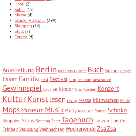
Hotel
(2)
Kultur
(15)
Messe
(4)
Schoko + ZsaZsa
(299)
Shopping
(16)
Stadt
(7)
Touren
(4)
Tags
Berlin
Buch
Ausstellung
Bücher
Design
Botanischer Garten
Familie
Essen
Festival
Fest
Film
Geschichte
Freunde
Gewinnspiel
Konzert
Kinder
Kabarett
Kino
Kochen
Kultur
Kunst
lesen
Mitmachen
Messe
Mode
Lesung
Mops
Musik
Museum
Schoko
Party
Roman
Rezension
Tagebuch
Show
Theater
Shopping
Tanzen
Sonntag
Sport
ZsaZsa
Wochenende
Trinken
Verlosung
Weihnachten