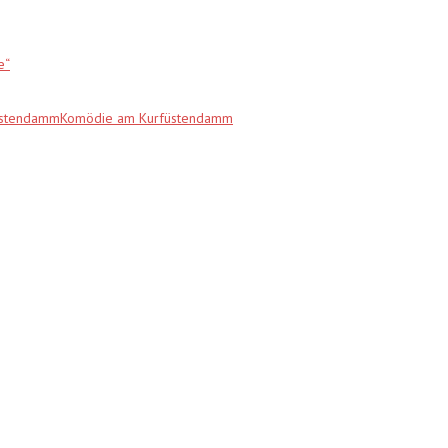
e“
fürstendammKomödie am Kurfüstendamm