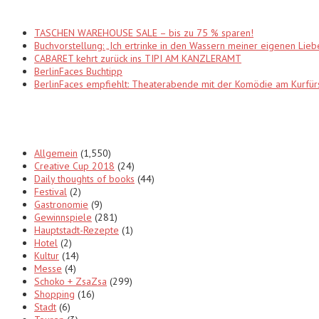
TASCHEN WAREHOUSE SALE – bis zu 75 % sparen!
Buchvorstellung: „Ich ertrinke in den Wassern meiner eigenen Lieb
CABARET kehrt zurück ins TIPI AM KANZLERAMT
BerlinFaces Buchtipp
BerlinFaces empfiehlt: Theaterabende mit der Komödie am Kur
Categories
Allgemein
(1,550)
Creative Cup 2018
(24)
Daily thoughts of books
(44)
Festival
(2)
Gastronomie
(9)
Gewinnspiele
(281)
Hauptstadt-Rezepte
(1)
Hotel
(2)
Kultur
(14)
Messe
(4)
Schoko + ZsaZsa
(299)
Shopping
(16)
Stadt
(6)