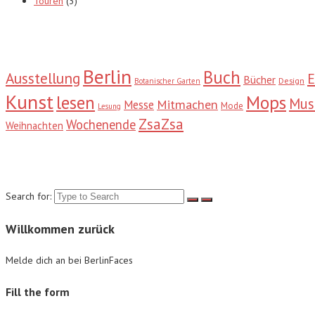
Touren
(3)
Tags
Berlin
Buch
Ausstellung
E
Bücher
Design
Botanischer Garten
Kunst
Mops
lesen
Mu
Mitmachen
Messe
Mode
Lesung
ZsaZsa
Wochenende
Weihnachten
Suche
Search for:
Willkommen zurück
Melde dich an bei BerlinFaces
Fill the form