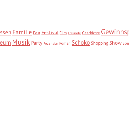
Gewinnsp
Familie
ssen
Festival
Fest
Film
Geschichte
Freunde
Musik
seum
Schoko
Show
Party
Shopping
Roman
Son
Rezension